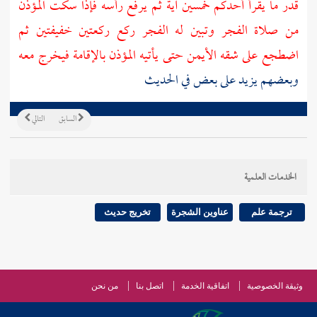
قدر ما يقرأ أحدكم خمسين آية ثم يرفع رأسه فإذا سكت المؤذن
من صلاة الفجر وتبين له الفجر ركع ركعتين خفيفتين ثم
اضطجع على شقه الأيمن حتى يأتيه المؤذن بالإقامة فيخرج معه
وبعضهم يزيد على بعض في الحديث
السابق
التالي
الخدمات العلمية
ترجمة علم
عناوين الشجرة
تخريج حديث
وثيقة الخصوصية
اتفاقية الخدمة
اتصل بنا
من نحن