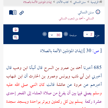
الرئيسية
سنن النسائي
كتاب الأذان
إيذان المؤذنين الأئمة بالصلاة
تراجم الأعلام
سنن النسائي
النسائي - أحمد بن شعيب النسائي
جزء
صفحة
2
30
[
ص:
30 ]
إيذان المؤذنين الأئمة بالصلاة
685 أخبرنا
أحمد بن عمرو بن السرح
قال أنبأنا
ابن وهب
قال
أخبرني
ابن أبي ذئب
ويونس
وعمرو بن الحارث
أن
ابن شهاب
أخبرهم عن
عروة
عن
عائشة
قالت
كان النبي صلى الله عليه
وسلم
يصلي فيما بين أن يفرغ من صلاة العشاء إلى الفجر إحدى
عشرة ركعة
يسلم بين كل ركعتين ويوتر بواحدة ويسجد سجدة