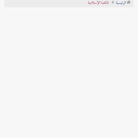
الرئيسية
المكتبة الإسلامية
تراجم الأعلام