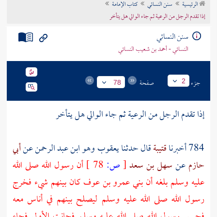
الرئيسية
سنن النسائي
كتاب الإمامة
تراجم الأعلام
إذا تقدم الرجل من الرعية ثم جاء الوالي هل يتأخر
سنن النسائي
النسائي - أحمد بن شعيب النسائي
جزء
صفحة
2
78
إذا تقدم الرجل من الرعية ثم جاء الوالي هل يتأخر
784 أخبرنا
قتيبة
قال حدثنا
يعقوب وهو ابن عبد الرحمن
عن
أبي
حازم
عن
سهل بن سعد
[
ص:
78 ]
أن رسول الله صلى الله
عليه وسلم بلغه أن
بني عمرو بن عوف
كان بينهم شيء فخرج
رسول الله صلى الله عليه وسلم ليصلح بينهم في أناس معه
فحبس رسول الله صلى الله عليه وسلم فحانت الأولى فجاء