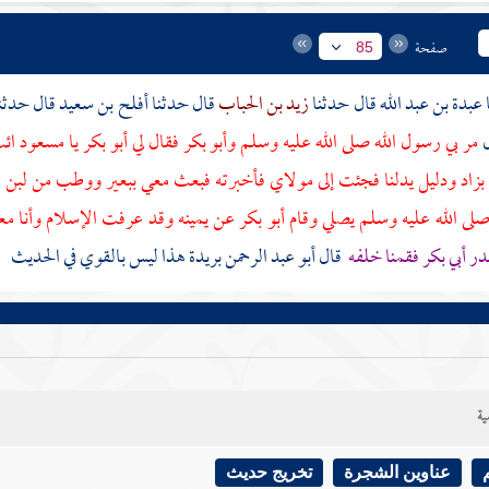
صفحة
85
عبدة بن عبد الله
قال حدثنا
زيد بن الحباب
قال حدثنا
أفلح بن سعيد
قال حدثن
ل
مر بي رسول الله صلى الله عليه وسلم
وأبو بكر
فقال لي
أبو بكر
يا
مسعود
ائ
ا بزاد ودليل يدلنا فجئت إلى مولاي فأخبرته فبعث معي ببعير ووطب من لب
صلى الله عليه وسلم يصلي وقام
أبو بكر
عن يمينه وقد عرفت الإسلام وأنا م
در
أبي بكر
فقمنا خلفه
قال أبو عبد الرحمن
بريدة
هذا ليس بالقوي في الحديث
ية
عناوين الشجرة
تخريج حديث