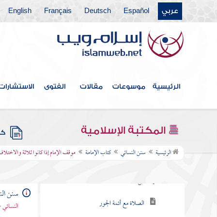
عربي
Español
Deutsch
Français
English
كتاب الغسل والتيمم
كتاب الصلاة
كتاب المواقيت
كتاب الأذان
الرئيسية
موسوعات
مقالات
الفتوى
الاستشارات
كتاب المساجد
كتاب القبلة
المكتبة الإسلامية
كتب
كتاب الإمامة
الرئيسية
سنن النسائي
كتاب الإمامة
موقف الإمام إذا كانوا ثلاثة والاختلا
ذكر الإمامة والجماعة إمامة أهل العلم
والفضل
سنن الن
الصلاة مع أئمة الجور
النسائي 