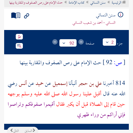
الرئيسية
سنن النسائي
كتاب الإمامة
حث الإمام على رص الصفوف والمقاربة بينها
تراجم الأعلام
سنن النسائي
النسائي - أحمد بن شعيب النسائي
جزء
صفحة
2
92
[
ص:
92 ]
حث الإمام على رص الصفوف والمقاربة بينها
814 أخبرنا
علي بن حجر
أنبأنا
إسمعيل
عن
حميد
عن
أنس
رضي
الله عنه قال
أقبل علينا رسول الله صلى الله عليه وسلم بوجهه
حين قام إلى الصلاة قبل أن يكبر فقال
أقيموا صفوفكم وتراصوا
فإني أراكم من وراء ظهري
السابق
التالي