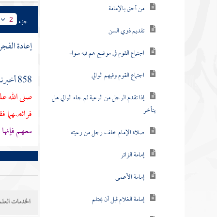
من أحق بالإمامة
جزء
2
تقديم ذوي السن
إعادة الفجر
اجتماع القوم في موضع هم فيه سواء
اجتماع القوم وفيهم الوالي
858 أخبرنا
صلى الله ع
إذا تقدم الرجل من الرعية ثم جاء الوالي هل
يتأخر
فرائصهما فقا
معهم فإنها ل
صلاة الإمام خلف رجل من رعيته
إمامة الزائر
إمامة الأعمى
إمامة الغلام قبل أن يحتلم
الخدمات العلم