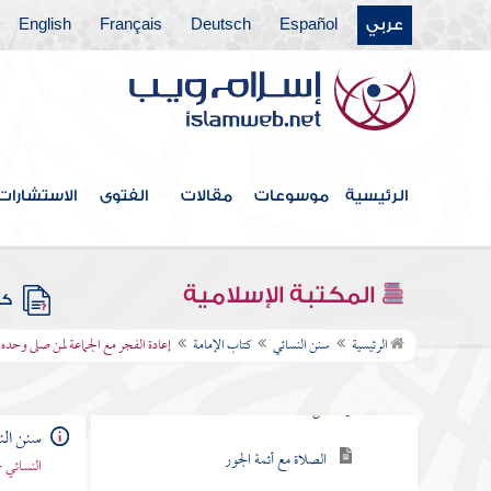
عربي
Español
Deutsch
Français
English
كتاب الغسل والتيمم
كتاب الصلاة
كتاب المواقيت
كتاب الأذان
الرئيسية
موسوعات
مقالات
الفتوى
الاستشارات
كتاب المساجد
كتاب القبلة
المكتبة الإسلامية
كتب
كتاب الإمامة
الرئيسية
سنن النسائي
كتاب الإمامة
إعادة الفجر مع الجماعة لمن صلى وحده
ذكر الإمامة والجماعة إمامة أهل العلم
والفضل
سنن الن
الصلاة مع أئمة الجور
النسائي 