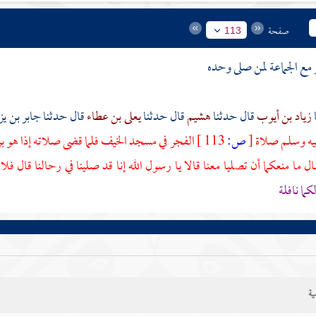
صفحة
113
 مع الجماعة لمن صلى وحده
زياد بن أيوب
قال حدثنا
هشيم
قال حدثنا
يعلى بن عطاء
قال حدثنا
جابر بن يز
ليه وسلم صلاة
[
ص:
113 ]
الفجر في
مسجد الخيف
فلما قضى صلاته إذا هو برج
ل ما منعكما أن تصليا معنا قالا يا رسول الله إنا قد صلينا في رحالنا قال فلا
كما نافلة
ية