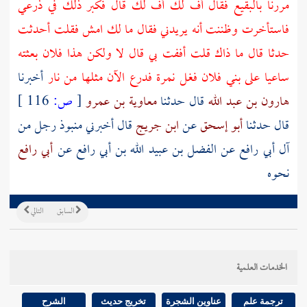
مررنا
بالبقيع
فقال أف لك أف لك قال فكبر ذلك في ذرعي
فاستأخرت وظننت أنه يريدني فقال ما لك امش فقلت أحدثت
حدثا قال ما ذاك قلت أففت بي قال لا ولكن هذا فلان بعثته
ساعيا على بني فلان فغل نمرة فدرع الآن مثلها من نار
أخبرنا
هارون بن عبد الله
قال حدثنا
معاوية بن عمرو
[
ص:
116 ]
قال حدثنا
أبو إسحق
عن
ابن جريج
قال أخبرني
منبوذ
رجل من
آل
أبي رافع
عن
الفضل بن عبيد الله بن أبي رافع
عن
أبي رافع
نحوه
السابق
التالي
الخدمات العلمية
ترجمة علم
عناوين الشجرة
تخريج حديث
الشرح