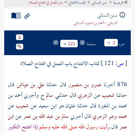
الرئيسية
سنن النسائي
كتاب الافتتاح
باب العمل في افتتاح الصلاة
تراجم الأعلام
سنن النسائي
النسائي - أحمد بن شعيب النسائي
جزء
صفحة
2
121
[
ص:
121 ]
كتاب الافتتاح باب العمل في افتتاح الصلاة
876 أخبرنا
عمرو بن منصور
قال حدثنا
علي بن عياش
قال
حدثنا
شعيب
عن
الزهري
قال حدثني
سالم
ح وأخبرني
أحمد بن
محمد بن المغيرة
قال حدثنا
عثمان هو ابن سعيد
عن
شعيب
عن
محمد وهو الزهري
قال أخبرني
سالم بن عبد الله بن عمر
عن
ابن
عمر
قال
رأيت رسول الله صلى الله عليه وسلم
إذا افتتح التكبير