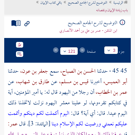
الرئيسية
التوضيح لشرح الجامع الصحيح
باقي كتاب الإيمان
تراجم الأعلام
باب زيادة الإيمان ونقصانه
التوضيح لشرح الجامع الصحيح
ابن الملقن - عمر بن علي بن أحمد الأنصاري
جزء
صفحة
3
121
45 45 - حدثنا
الحسن بن الصباح،
سمع
جعفر بن عون،
حدثنا
أبو العميس،
أخبرنا
قيس بن مسلم،
عن
طارق بن شهاب،
عن
عمر بن الخطاب،
أن رجلا من
اليهود
قال له: يا أمير المؤمنين، آية
في كتابكم تقرءونها، لو علينا معشر
اليهود
نزلت لاتخذنا ذلك
اليوم عيدا. قال: أي آية؟ قال:
اليوم أكملت لكم دينكم وأتممت
عليكم نعمتي ورضيت لكم الإسلام دينا
[المائدة: 3]. قال
عمر:
قد
عرفنا ذلك اليوم والمكان الذي نزلت فيه على النبي - صلى الله