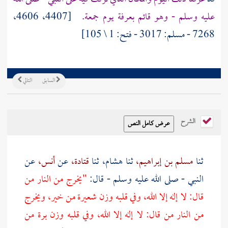
عليه وسلم - وهو قائم
بعرفة
يوم جمعة.
[4407، 4606،
7268 - مسلم: 3017 - فتح: 1 \ 105]
السابق
التالي
الشرح
ثنا
مسلم بن إبراهيم،
ثنا
هشام،
ثنا
قتادة،
عن
أنس،
عن
النبي - صلى الله عليه وسلم - قال:
"يخرج من النار من
قال: لا إله إلا الله، وفي قلبه وزن شعيرة من خير، ويخرج
من النار من قال: لا إله إلا الله، وفي قلبه وزن برة من