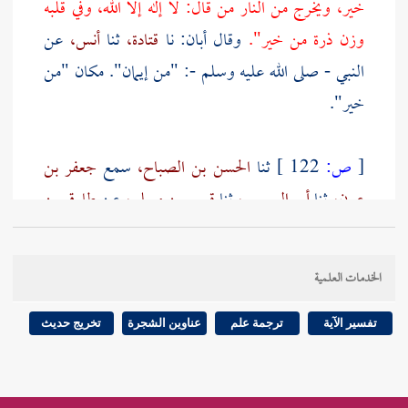
خير، ويخرج من النار من قال: لا إله إلا الله، وفي قلبه
وزن ذرة من خير".
وقال
أبان:
نا
قتادة،
ثنا
أنس،
عن
النبي - صلى الله عليه وسلم -: "من إيمان". مكان "من
خير".
[
ص:
122 ]
ثنا
الحسن بن الصباح،
سمع
جعفر بن
عون،
ثنا
أبو العميس،
ثنا
قيس بن مسلم،
عن
طارق بن
شهاب،
عن
عمر بن الخطاب،
أن رجلا من اليهود قال له
يا أمير المؤمنين. آية في كتابكم تقرءونها، لو علينا معشر
الخدمات العلمية
اليهود نزلت تخذنا ذلك اليوم عيدا.
تفسير الآية
ترجمة علم
عناوين الشجرة
تخريج حديث
قال أي آية؟ قال:
اليوم أكملت لكم دينكم وأتممت
عليكم نعمتي ورضيت لكم الإسلام دينا
[المائدة: 3].