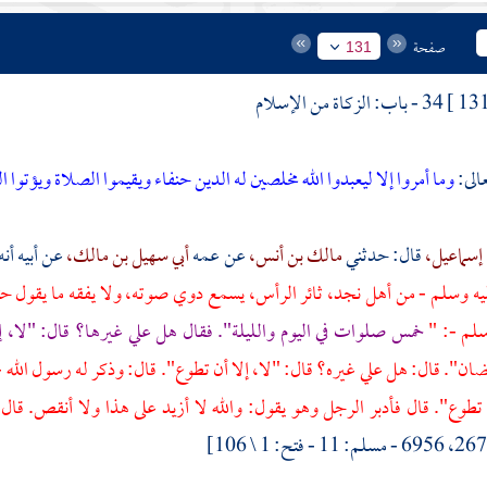
صفحة
131
34 - باب: الزكاة من الإسلام
الى:
وما أمروا إلا ليعبدوا الله مخلصين له الدين حنفاء ويقيموا الصلاة ويؤتوا 
إسماعيل،
قال: حدثني
مالك بن أنس،
عن عمه
أبي سهيل بن مالك،
عن
أبيه
أن
ليه وسلم - من
أهل
نجد،
ثائر الرأس، يسمع دوي صوته، ولا يفقه ما يقول حت
سلم -: "
خمس صلوات في اليوم والليلة". فقال هل علي غيرها؟ قال: "لا، إ
ن". قال: هل علي غيره؟ قال: "لا، إلا أن تطوع". قال: وذكر له رسول الله - 
 تطوع". قال فأدبر الرجل وهو يقول: والله لا أزيد على هذا ولا أنقص. قا