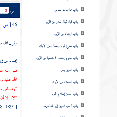
باب علامات المنافق
جزء
3
باب قيام ليلة القدر من الإيمان
46
[
ص:
131 ]
باب الجهاد من الإيمان
وقول الله تع
باب تطوع قيام رمضان من الإيمان
باب صوم رمضان احتسابا من الإيمان
46 - حدثنا
صلى الله ع
باب الدين يسر
الله عليه و
باب الصلاة من الإيمان
"وصيام رمضا
باب حسن إسلام المرء
"لا، إلا أن
باب أحب الدين إلى الله أدومه
[1891، 2678، 6956 - مسلم: 11 - فتح: 1 \ 106]