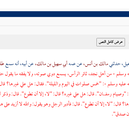
اعيل، حدثني
مالك بن أنس،
عن عمه
أبي سهيل بن مالك،
عن أبيه، أنه سمع
طلح
يه وسلم - من أهل نجد، ثائر الرأس، يسمع دوي صوته، ولا يفقه ما يقول حتى
ه عليه وسلم -: "خمس صلوات في اليوم والليلة". فقال: هل علي غيرها؟ قال: 
 "وصيام رمضان". قال: هل علي غيره؟ قال: "لا، إلا أن تطوع". قال: وذكر له 
ا؟ قال: "لا، إلا أن تطوع". قال: فأدبر الرجل وهو يقول: والله لا أزيد على ه
إن صدق".