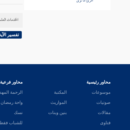
امرئ ما نوى
أولاد
سي
باب قول النبي صلى الله عليه وسلم "الدين
الخدمات العلم
النصيحة لله ولرسوله ولأئمة المسلمين وعامتهم"
[
ص:
145 ]
تفسير الآية
كتاب العلم
قلت: وم
كتاب الوضوء
كتاب الغسل
وروى
(
كتاب الحيض
محاور رئيسية
محاور فرعية
قال
ابن
كتاب التيمم
موسوعات
المكتبة
الرحمة المهد
كذلك وز
كتاب الصلاة
صوتيات
المواريث
واحة رمضان
مقالات
بنين وبنات
نسك
وزاد
ابن
باقي كتاب الصلاة
فتاوى
للشباب فقط