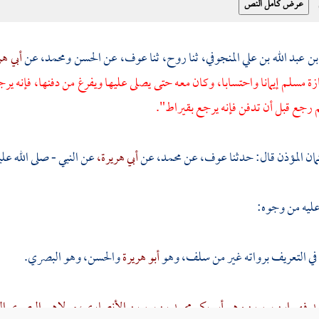
بن عبد الله بن علي المنجوفي،
ثنا
روح،
ثنا
عوف،
عن
الحسن
ومحمد،
عن
أبي ه
زة مسلم إيمانا واحتسابا، وكان معه حتى يصلى عليها ويفرغ من دفنها، فإنه 
م رجع قبل أن تدفن فإنه يرجع بقيراط".
ان المؤذن
قال: حدثنا
عوف،
عن
محمد،
عن
أبي هريرة،
عن النبي - صلى الله عل
عليه من وجوه:
في التعريف برواته غير من سلف، وهو
أبو هريرة
والحسن،
وهو البصري.
د فهو ابن سيرين وهو أبو بكر محمد بن سيرين الأنصاري، مولاهم البصري الت