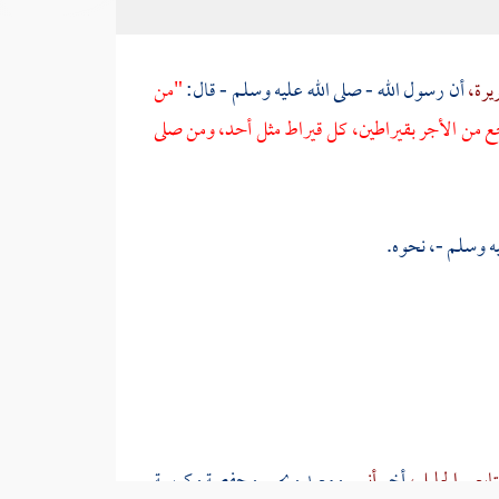
ريرة،
أن رسول الله - صلى الله عليه وسلم - قال:
"من
يرجع من الأجر بقيراطين، كل قيراط مثل أحد، ومن صلى
يه وسلم -، نحوه.
ابعي الجليل،
أخو
أنس
ومعبد
ويحيى
وحفصة
وكريمة