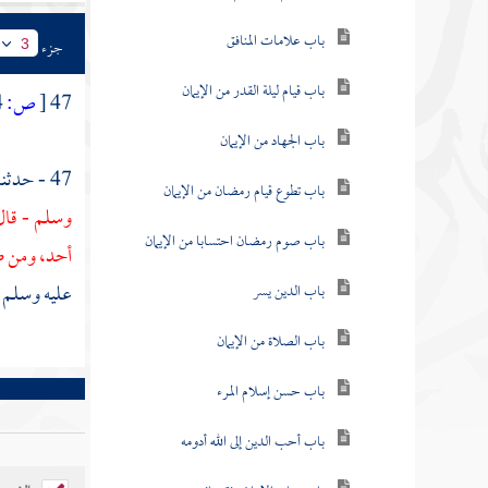
باب علامات المنافق
جزء
3
باب قيام ليلة القدر من الإيمان
47
[
ص:
144 ]
باب الجهاد من الإيمان
47 - حدثنا
باب تطوع قيام رمضان من الإيمان
وسلم - قال
باب صوم رمضان احتسابا من الإيمان
أحد،
ومن صل
عليه وسلم -، نحوه. [1324، 1323، 5
باب الدين يسر
باب الصلاة من الإيمان
باب حسن إسلام المرء
باب أحب الدين إلى الله أدومه