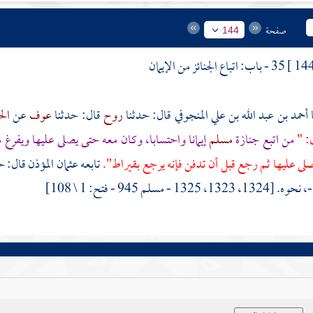
صفحة
144
35 - باب: اتباع الجنائز من الإيمان
أحمد بن عبد الله بن علي المنجوفي
قال: حدثنا
روح
قال: حدثنا
عوف
عن
ال
: "
من اتبع جنازة
مسلم
إيمانا واحتسابا، وكان معه حتى يصلى عليها ويفرغ 
ى عليها ثم رجع قبل أن تدفن فإنه يرجع بقيراط".
تابعه
عثمان المؤذن
قال: ح
132 - مسلم 945 - فتح: 1 \ 108]