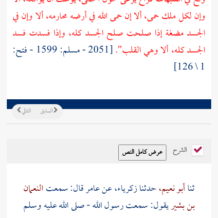
وإن لكل ملك حمى، ألا إن حمى الله في أرضه محارمه، ألا وإن في
الجسد مضغة إذا صلحت صلح الجسد كله، وإذا فسدت فسد
الجسد كله، ألا وهي القلب".
[2051 - مسلم: 1599 - فتح:
1 \ 126]
السابق
التالي
الشرح
ثنا
أبو نعيم،
حدثنا
زكرياء،
عن
عامر
قال: سمعت
النعمان
بن بشير
يقول: سمعت رسول الله - صلى الله عليه وسلم