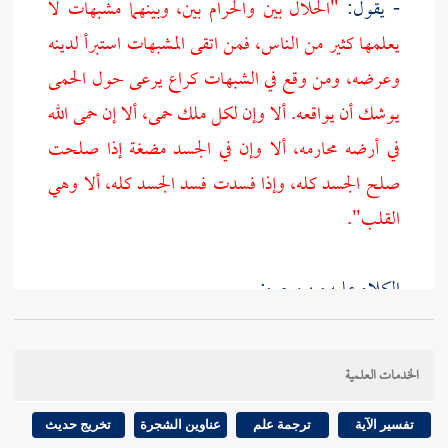
- يقول:
"الحلال بين والحرام بين، وبينهما مشبهات لا
يعلمها كثير من الناس، فمن اتقى المشبهات استبرأ لدينه
وعرضه، ومن وقع في الشبهات كراع يرعى حول الحمى
يوشك أن يواقعه. ألا وإن لكل ملك حمى، ألا إن حمى الله
في أرضه محارمه، ألا وإن في الجسد مضغة إذا صلحت
صلح الجسد كله، وإذا فسدت فسد الجسد كله، ألا وهي
القلب".
الكلام عليه من وجوه:
أحدها:
الخدمات العلمية
هذا الحديث أخرجه
البخاري
أيضا في البيوع عن
علي
تفسير الآية
ترجمة علم
عناوين الشجرة
تخريج حديث