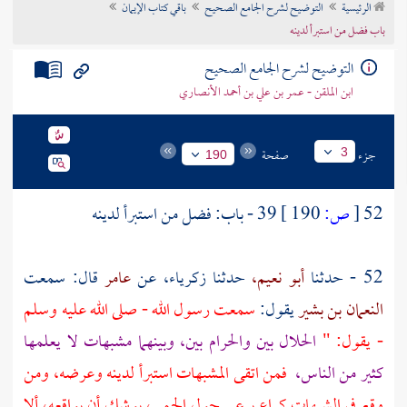
الرئيسية
التوضيح لشرح الجامع الصحيح
باقي كتاب الإيمان
تراجم الأعلام
باب فضل من استبرأ لدينه
التوضيح لشرح الجامع الصحيح
ابن الملقن - عمر بن علي بن أحمد الأنصاري
جزء
صفحة
3
190
52
[
ص:
190 ]
39 - باب: فضل من استبرأ لدينه
52 - حدثنا
أبو نعيم،
حدثنا
زكرياء،
عن
عامر
قال: سمعت
النعمان بن بشير
يقول:
سمعت رسول الله - صلى الله عليه وسلم
- يقول: "
الحلال بين والحرام بين، وبينهما مشبهات لا يعلمها
كثير من الناس،
فمن اتقى المشبهات استبرأ لدينه وعرضه، ومن
وقع في الشبهات كراع يرعى حول الحمى، يوشك أن يواقعه، ألا