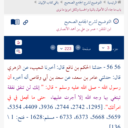
الرئيسية
التوضيح لشرح الجامع الصحيح
باقي كتاب الإيمان
تراجم الأعلام
باب ما جاء أن الأعمال بالنية والحسبة ولكل امرئ ما نوى
التوضيح لشرح الجامع الصحيح
ابن الملقن - عمر بن علي بن أحمد الأنصاري
جزء
صفحة
3
223
56 56 - حدثنا
الحكم بن نافع
قال: أخبرنا
شعيب،
عن
الزهري
قال: حدثني
عامر بن سعد،
عن
سعد بن أبي وقاص
أنه أخبره
أن
رسول الله - صلى الله عليه وسلم - قال: "
إنك لن تنفق نفقة
تبتغي بها وجه الله إلا أجرت عليها،
حتى ما تجعل في في
امرأتك".
[1295، 2742، 2744، 3936، 4409، 5354،
5659، 5668، 6373، 6733 - مسلم:1628 - فتح: 1 \
136]