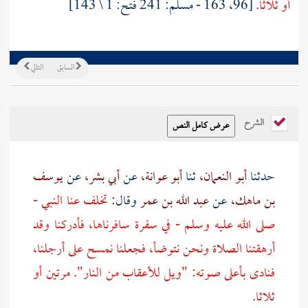
أو ثلاثا.
[96، 163 - مسلم: 241 فتح: 1 \ 143]
السابق
التالي
الشرح
حدثنا
أبو النعمان،
ثنا
أبو عوانة،
عن
أبي بشر،
عن
يوسف
بن ماهك،
عن
عبد الله بن عمر
وقال:
تخلف عنا النبي -
صلى الله عليه وسلم - في سفرة سافرناها، فأدركنا وقد
أرهقتنا الصلاة ونحن نتوضأ، فجعلنا نمسح على أرجلنا،
فنادى بأعلى صوته: "ويل للأعقاب من النار". مرتين أو
ثلاثا.