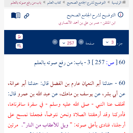
الرئيسية
التوضيح لشرح الجامع الصحيح
كتاب العلم
باب من رفع صوته بالعلم
تراجم الأعلام
التوضيح لشرح الجامع الصحيح
ابن الملقن - عمر بن علي بن أحمد الأنصاري
جزء
صفحة
3
257
60
[
ص:
257 ]
3 - باب: من رفع صوته بالعلم
60 - حدثنا
أبو النعمان عارم بن الفضل
قال: حدثنا
أبو عوانة،
عن
أبي بشر،
عن
يوسف بن ماهك،
عن
عبد الله بن عمرو
قال:
تخلف عنا النبي - صلى الله عليه وسلم - في سفرة سافرناها،
فأدركنا وقد أرهقتنا الصلاة ونحن نتوضأ، فجعلنا نمسح على
أرجلنا، فنادى بأعلى صوته: "
ويل للأعقاب من النار".
مرتين