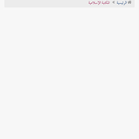
الرئيسية
المكتبة الإسلامية
تراجم الأعلام