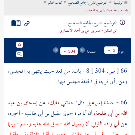
الرئيسية
التوضيح لشرح الجامع الصحيح
كتاب العلم
تراجم الأعلام
باب من قعد حيث ينتهي به المجلس
التوضيح لشرح الجامع الصحيح
ابن الملقن - عمر بن علي بن أحمد الأنصاري
جزء
صفحة
3
304
66
[
ص:
304 ]
8 - باب: من قعد حيث ينتهي به المجلس،
ومن رأى فرجة في الحلقة فجلس فيها
66 - حدثنا
إسماعيل
قال: حدثني
مالك،
عن
إسحاق بن عبد
الله بن أبي طلحة،
أن
أبا مرة -مولى عقيل بن أبي طالب
- أخبره،
عن
أبي واقد الليثي
أن رسول الله - صلى الله عليه وسلم - بينما
هو جالس. في المسجد والناس معه، إذ أقبل ثلاثة نفر، فأقبل