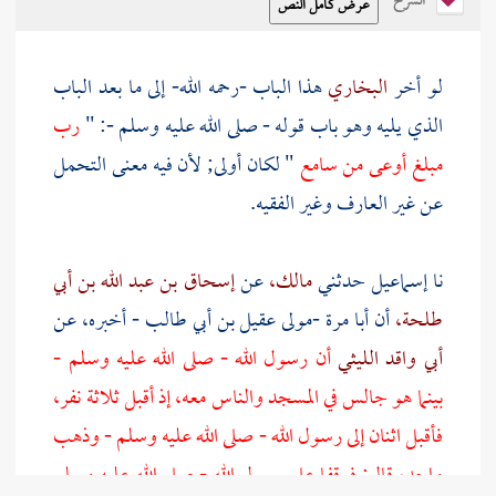
الشرح
لو أخر
البخاري
هذا الباب -رحمه الله- إلى ما بعد الباب
الذي يليه وهو باب قوله - صلى الله عليه وسلم -: "
رب
مبلغ أوعى من سامع
" لكان أولى; لأن فيه معنى التحمل
عن غير العارف وغير الفقيه.
نا
إسماعيل
حدثني
مالك،
عن
إسحاق بن عبد الله بن أبي
طلحة،
أن
أبا مرة -مولى عقيل بن أبي طالب
- أخبره، عن
أبي واقد الليثي
أن رسول الله - صلى الله عليه وسلم -
بينما هو جالس في المسجد والناس معه، إذ أقبل ثلاثة نفر،
فأقبل اثنان إلى رسول الله - صلى الله عليه وسلم - وذهب
واحد، قال: فوقفا على رسول الله - صلى الله عليه وسلم