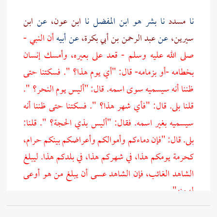
نا
مسدد
نا
بشر هو ابن المفضل
نا
ابن عون،
عن
ابن
سيرين،
عن
عبد الرحمن بن أبي بكرة،
عن أبيه
أن النبي -
صلى الله عليه وسلم - قعد على بعيره، وأمسك إنسان
بخطامه -أو بزمامه- قال: "أي يوم هذا؟ ". فسكتنا حتى
ظننا أنه سيسميه سوى اسمه. قال: "أليس يوم النحر؟ ".
قلنا بلى. قال: "فأي شهر هذا؟ ". فسكتنا حتى ظننا أنه
سيسميه بغير اسمه. فقال: "أليس بذي الحجة؟ ". قلنا:
بلى. قال: "فإن دماءكم وأموالكم وأعراضكم بينكم حرام،
كحرمة يومكم هذا، في شهركم هذا، في بلدكم هذا. ليبلغ
الشاهد الغائب، فإن الشاهد عسى أن يبلغ من هو أوعى
له منه".