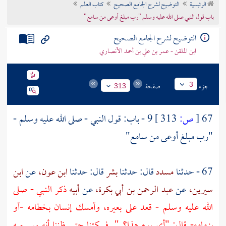
الرئيسية
التوضيح لشرح الجامع الصحيح
كتاب العلم
تراجم الأعلام
باب قول النبي صلى الله عليه وسلم "رب مبلغ أوعى من سامع"
التوضيح لشرح الجامع الصحيح
ابن الملقن - عمر بن علي بن أحمد الأنصاري
جزء
صفحة
3
313
67
[
ص:
313 ]
9 - باب: قول النبي - صلى الله عليه وسلم -
"رب مبلغ أوعى من سامع"
67 - حدثنا
مسدد
قال: حدثنا
بشر
قال: حدثنا
ابن عون،
عن
ابن
سيرين،
عن
عبد الرحمن بن أبي بكرة،
عن
أبيه
ذكر النبي - صلى
الله عليه وسلم - قعد على بعيره، وأمسك إنسان بخطامه -أو
بزمامه- قال: "أي يوم هذا؟ ". فسكتنا حتى ظننا أنه سيسميه