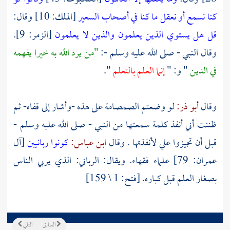
كنا نسمع أو نعقل ما كنا في أصحاب السعير
[الملك: 10] وقال:
قل هل يستوي الذين يعلمون والذين لا يعلمون
[الزمر: 9].
وقال النبي - صلى الله عليه وسلم -:
"من يرد الله به خيرا يفهمه
في الدين
" و: "
إنما العلم بالتعلم
".
وقال
أبو ذر:
لو وضعتم الصمصامة على هذه -وأشار إلى قفاه- ثم
ظننت أني أنفذ كلمة سمعتها من النبي - صلى الله عليه وسلم -
قبل أن تجيزوا علي لأنفذتها . وقال
ابن عباس:
كونوا ربانيين
[آل
عمران: 79] علماء فقهاء. ويقال: الرباني: الذي يربي الناس
بصغار العلم قبل كباره. [فتح: 1 \ 159]
السابق
التالي