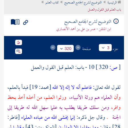
الرئيسية
التوضيح لشرح الجامع الصحيح
كتاب العلم
تراجم الأعلام
باب العلم قبل القول والعمل
التوضيح لشرح الجامع الصحيح
ابن الملقن - عمر بن علي بن أحمد الأنصاري
جزء
صفحة
3
320
[
ص:
320 ]
10 - باب: العلم قبل القول والعمل
لقول الله تعالى:
فاعلم أنه لا إله إلا الله
[محمد: 19] فبدأ بالعلم،
وأن
العلماء هم ورثة الأنبياء،
ورثوا العلم، من أخذه أخذ بحظ
وافر،
ومن سلك طريقا يطلب به علما سهل الله له طريقا إلى
الجنة
.
وقال جل ذكره:
إنما يخشى الله من عباده العلماء
[فاطر:
28] وقال:
وما يعقلها إلا العالمون
[العنكبوت: 43]
وقالوا لو