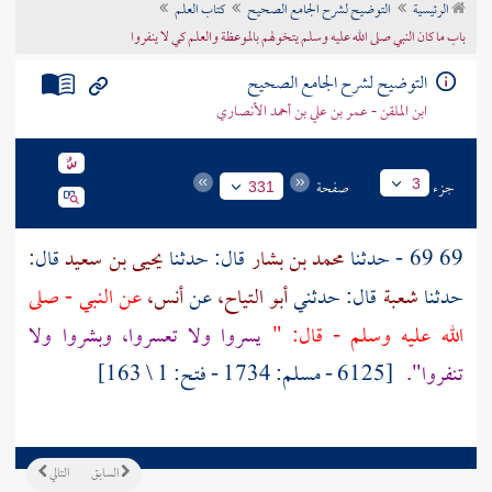
الرئيسية
التوضيح لشرح الجامع الصحيح
كتاب العلم
تراجم الأعلام
باب ما كان النبي صلى الله عليه وسلم يتخولهم بالموعظة والعلم كي لا ينفروا
التوضيح لشرح الجامع الصحيح
ابن الملقن - عمر بن علي بن أحمد الأنصاري
جزء
صفحة
3
331
69 69 - حدثنا
محمد بن بشار
قال: حدثنا
يحيى بن سعيد
قال:
حدثنا
شعبة
قال: حدثني
أبو التياح،
عن
أنس،
عن النبي - صلى
الله عليه وسلم - قال: "
يسروا ولا تعسروا، وبشروا ولا
تنفروا".
[6125 - مسلم: 1734 - فتح: 1 \ 163]
السابق
التالي