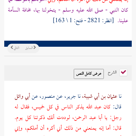
كان النبي - صلى الله عليه وسلم - يتخولنا بها، مخافة السآمة
علينا.
[انظر: 2821 - فتح: 1 \ 163]
السابق
التالي
الشرح
نا
عثمان بن أبي شيبة،
نا
جرير،
عن
منصور،
عن
أبي وائل
قال:
كان
عبد الله
يذكر الناس في كل خميس، فقال له
رجل: يا
أبا عبد الرحمن،
لوددت أنك ذكرتنا كل يوم.
قال: أما إنه يمنعني من ذلك أني أكره أن أملكم، وإني