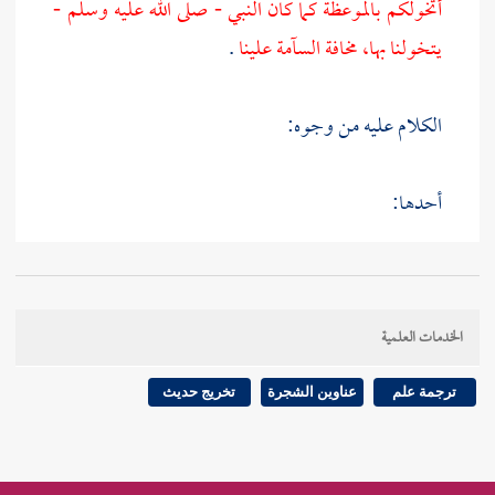
أتخولكم بالموعظة كما كان النبي - صلى الله عليه وسلم -
يتخولنا بها، مخافة السآمة علينا
.
الكلام عليه من وجوه:
أحدها:
قدمت لك في الباب الماضي تعداد
البخاري
له في مواضع
منها هذا.
الخدمات العلمية
ثانيها: في التعريف برواته:
ترجمة علم
عناوين الشجرة
تخريج حديث
وقد سلف التعريف
بأبي وائل
وعبد الله،
وأما
منصور (ع)