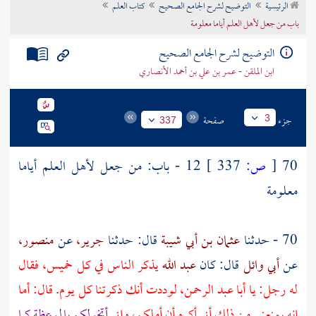
الرئيسية
التوضيح لشرح الجامع الصحيح
كتاب العلم
تراجم الأعلام
باب من جعل لأهل العلم أياما معلومة
التوضيح لشرح الجامع الصحيح
ابن الملقن - عمر بن علي بن أحمد الأنصاري
جزء
صفحة
3
337
70
[
ص:
337 ]
12 - باب: من جعل لأهل العلم أياما
معلومة
70 - حدثنا
عثمان بن أبي شيبة
قال: حدثنا
جرير،
عن
منصور،
عن
أبي وائل
قال: كان
عبد الله
يذكر الناس في كل خميس، فقال
له رجل: يا
أبا عبد الرحمن،
لوددت أنك ذكرتنا كل يوم. قال: أما
إنه يمنعني من ذلك أني أكره أن أملكم، وإني
أتخولكم بالموعظة كما