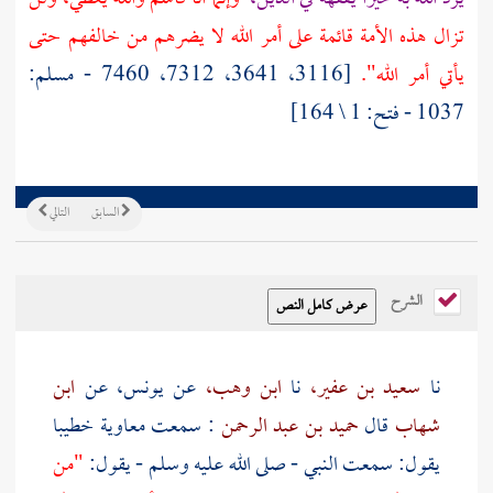
تزال هذه الأمة قائمة على أمر الله لا يضرهم من خالفهم حتى
يأتي أمر الله".
[3116، 3641، 7312، 7460 - مسلم:
1037 - فتح: 1 \ 164]
السابق
التالي
الشرح
نا
سعيد بن عفير،
نا
ابن وهب،
عن
يونس،
عن
ابن
شهاب
قال
حميد بن عبد الرحمن
: سمعت
معاوية
خطيبا
يقول: سمعت النبي - صلى الله عليه وسلم - يقول:
"من