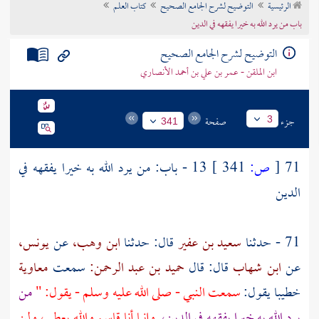
الرئيسية
التوضيح لشرح الجامع الصحيح
كتاب العلم
تراجم الأعلام
باب من يرد الله به خيرا يفقهه في الدين
التوضيح لشرح الجامع الصحيح
ابن الملقن - عمر بن علي بن أحمد الأنصاري
جزء
صفحة
3
341
71
[
ص:
341 ]
13 - باب: من يرد الله به خيرا يفقهه في
الدين
71 - حدثنا
سعيد بن عفير
قال: حدثنا
ابن وهب،
عن
يونس،
عن
ابن شهاب
قال: قال
حميد بن عبد الرحمن:
سمعت
معاوية
خطيبا يقول:
سمعت النبي - صلى الله عليه وسلم - يقول: "
من
يرد الله به خيرا يفقهه في الدين،
وإنما أنا قاسم والله يعطي، ولن