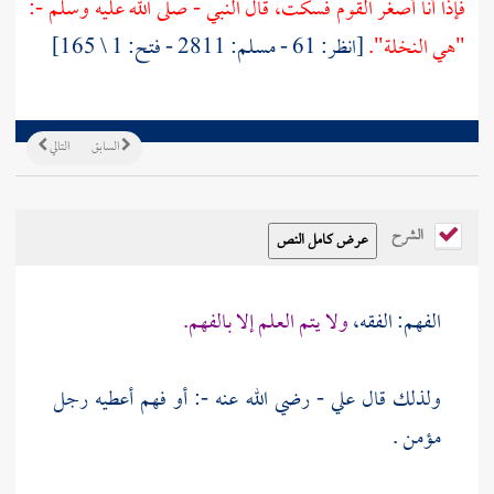
فإذا أنا أصغر القوم فسكت، قال النبي - صلى الله عليه وسلم -:
"هي النخلة".
[انظر: 61 - مسلم: 2811 - فتح: 1 \ 165]
السابق
التالي
الشرح
الفهم: الفقه،
ولا يتم العلم إلا بالفهم.
ولذلك قال علي - رضي الله عنه -: أو فهم أعطيه رجل
مؤمن .