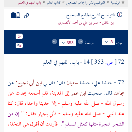
الرئيسية
التوضيح لشرح الجامع الصحيح
كتاب العلم
باب الفهم في العلم
تراجم الأعلام
التوضيح لشرح الجامع الصحيح
ابن الملقن - عمر بن علي بن أحمد الأنصاري
جزء
صفحة
3
353
72
[
ص:
353 ]
14 - باب: الفهم في العلم
72 - حدثنا علي، حدثنا
سفيان
قال: قال لي
ابن أبي نجيح:
عن
مجاهد
قال: صحبت
ابن عمر
إلى
المدينة،
فلم أسمعه يحدث عن
رسول الله - صلى الله عليه وسلم - إلا حديثا واحدا، قال: كنا
عند النبي - صلى الله عليه وسلم - فأتي بجمار فقال: "
إن من
الشجر شجرة مثلها كمثل المسلم".
فأردت أن أقول هي النخلة،