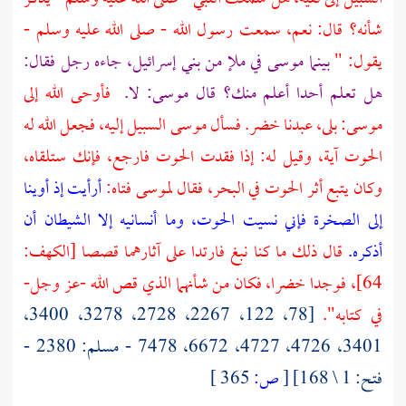
شأنه؟ قال: نعم، سمعت رسول الله - صلى الله عليه وسلم -
يقول: "
بينما
موسى
في ملإ من
بني إسرائيل،
جاءه رجل فقال:
هل تعلم أحدا أعلم منك؟ قال
موسى:
لا.
فأوحى الله إلى
موسى:
بلى، عبدنا
خضر.
فسأل
موسى
السبيل إليه، فجعل الله له
الحوت آية، وقيل له: إذا فقدت الحوت فارجع، فإنك ستلقاه،
وكان يتبع أثر الحوت في البحر، فقال
لموسى
فتاه:
أرأيت إذ أوينا
إلى الصخرة فإني نسيت الحوت، وما أنسانيه إلا الشيطان أن
أذكره.
قال ذلك ما كنا نبغ فارتدا على آثارهما قصصا [الكهف:
64]، فوجدا
خضرا،
فكان من شأنهما الذي قص الله -عز وجل-
في كتابه".
[78، 122، 2267، 2728، 3278، 3400،
3401، 4726، 4727، 6672، 7478 - مسلم: 2380 -
فتح: 1 \ 168]
[
ص:
365 ]