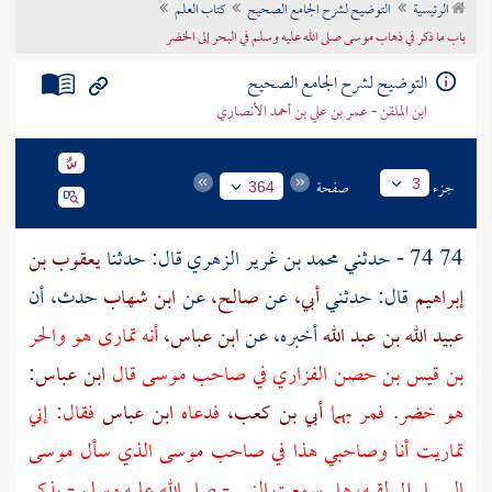
الرئيسية
التوضيح لشرح الجامع الصحيح
كتاب العلم
تراجم الأعلام
باب ما ذكر في ذهاب موسى صلى الله عليه وسلم في البحر إلى الخضر
التوضيح لشرح الجامع الصحيح
ابن الملقن - عمر بن علي بن أحمد الأنصاري
جزء
صفحة
3
364
74 74 - حدثني
محمد بن غرير الزهري
قال: حدثنا
يعقوب بن
إبراهيم
قال: حدثني
أبي،
عن
صالح،
عن
ابن شهاب
حدث، أن
عبيد الله بن عبد الله
أخبره، عن
ابن عباس،
أنه تمارى هو
والحر
بن قيس بن حصن الفزاري
في صاحب
موسى
قال
ابن عباس:
هو
خضر.
فمر بهما
أبي بن كعب،
فدعاه
ابن عباس
فقال: إني
تماريت أنا وصاحبي هذا في صاحب
موسى
الذي سأل
موسى
السبيل إلى لقيه، هل سمعت النبي - صلى الله عليه وسلم - يذكر