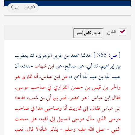
السابق
التالي
الشرح
[
ص:
365 ]
حدثنا
محمد بن غرير الزهري،
ثنا
يعقوب
بن إبراهيم،
ثنا
أبي،
عن
صالح،
عن
ابن شهاب
حدث، أن
عبيد الله بن عبد الله
أخبره،
عن
ابن عباس،
أنه تمارى هو
والحر بن قيس بن حصن الفزاري
في صاحب
موسى،
فقال
ابن عباس
: هو خضر. فمر بهما
أبي بن كعب،
فدعاه
ابن عباس
فقال: إني تماريت أنا وصاحبي هذا في صاحب
موسى
الذي سأل
موسى
السبيل إلى لقيه، هل سمعت
النبي - صلى الله عليه وسلم - يذكر شأنه؟ قال: نعم،