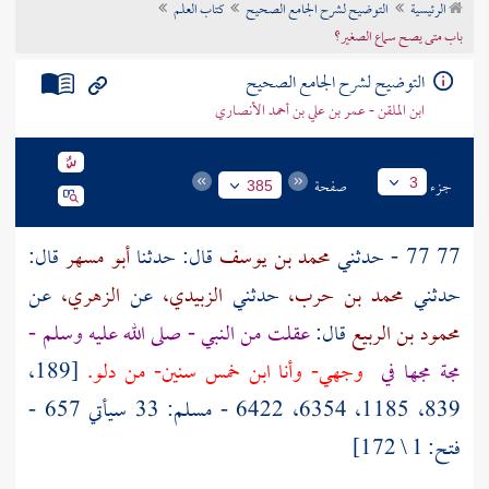
الرئيسية
التوضيح لشرح الجامع الصحيح
كتاب العلم
تراجم الأعلام
باب متى يصح سماع الصغير؟
التوضيح لشرح الجامع الصحيح
ابن الملقن - عمر بن علي بن أحمد الأنصاري
جزء
صفحة
3
385
77 77 - حدثني
محمد بن يوسف
قال: حدثنا
أبو مسهر
قال:
حدثني
محمد بن حرب،
حدثني
الزبيدي،
عن
الزهري،
عن
محمود بن الربيع
قال:
عقلت من النبي - صلى الله عليه وسلم -
مجة مجها في
وجهي- وأنا ابن خمس سنين- من دلو.
[189،
839، 1185، 6354، 6422 - مسلم: 33 سيأتي 657 -
فتح: 1 \ 172]