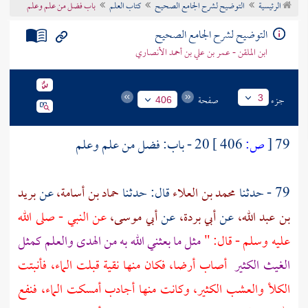
الرئيسية
التوضيح لشرح الجامع الصحيح
كتاب العلم
باب فضل من علم وعلم
تراجم الأعلام
التوضيح لشرح الجامع الصحيح
ابن الملقن - عمر بن علي بن أحمد الأنصاري
جزء
صفحة
3
406
79
[
ص:
406 ]
20 - باب: فضل من علم وعلم
79 - حدثنا
محمد بن العلاء
قال: حدثنا
حماد بن أسامة،
عن
بريد
بن عبد الله،
عن
أبي بردة،
عن
أبي موسى،
عن النبي - صلى الله
عليه وسلم - قال: "
مثل ما بعثني الله به من الهدى والعلم كمثل
الغيث الكثير
أصاب أرضا، فكان منها نقية قبلت الماء، فأنبتت
الكلأ والعشب الكثير، وكانت منها أجادب أمسكت الماء، فنفع