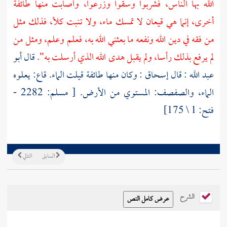
الله بها الناس، فشربوا وسقوا وزرعوا، وأصابت منها طائفة
أخرى، إنما هي قيعان لا تمسك ماء، ولا تنبت كلأ، فذلك مثل
من فقه في دين الله ونفعه ما بعثني الله به، فعلم وعلم، ومثل من
لم يرفع بذلك رأسا، ولم يقبل هدى الله الذي أرسلت به".
قال
أبو
عبد الله
: قال
إسحاق
: وكان منها طائفة قيلت الماء. قاع: يعلوه
الماء، والصفصف: المستوي من الأرض. [ مسلم: 2282 -
فتح: 1 \ 175]
السابق
التالي
الشرح