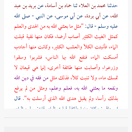
حدثنا
محمد بن العلاء
ثنا
حماد بن أسامة،
عن
بريد بن عبد
الله،
عن
أبي بردة،
عن
أبي موسى،
عن النبي - صلى الله
عليه وسلم - قال:
"مثل ما بعثني الله به من الهدى والعلم
كمثل الغيث الكثير أصاب أرضا، فكان منها نقية قبلت
الماء، فأنبتت الكلأ والعشب الكثير، وكانت منها أجادب
أمسكت الماء، فنفع الله بها الناس، فشربوا وسقوا
وزرعوا، وأصابت منها طائفة أخرى، إنما هي قيعان لا
تمسك ماء، ولا تنبت كلأ، فذلك مثل
من فقه في دين الله
ونفعه ما بعثني الله به، فعلم وعلم،
ومثل من لم يرفع
بذلك رأسا، ولم يقبل هدى الله الذي أرسلت به".
قال
إسحاق
: وكان منها طائفة قيلت الماء. قاع: يعلوه الماء،
والمصطف: المستوي من الأرض.