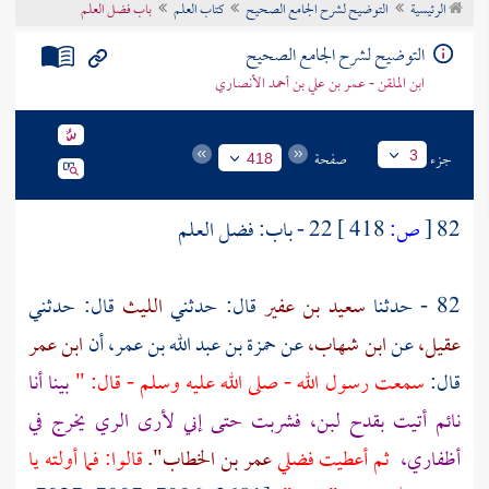
الرئيسية
التوضيح لشرح الجامع الصحيح
كتاب العلم
باب فضل العلم
تراجم الأعلام
التوضيح لشرح الجامع الصحيح
ابن الملقن - عمر بن علي بن أحمد الأنصاري
جزء
صفحة
3
418
82
[
ص:
418 ]
22 - باب: فضل العلم
82 - حدثنا
سعيد بن عفير
قال: حدثني
الليث
قال: حدثني
عقيل،
عن
ابن شهاب،
عن
حمزة بن عبد الله بن عمر،
أن
ابن عمر
قال:
سمعت رسول الله - صلى الله عليه وسلم - قال: "
بينا أنا
نائم أتيت بقدح لبن، فشربت حتى إني لأرى الري يخرج في
أظفاري،
ثم أعطيت فضلي
عمر بن الخطاب".
قالوا: فما أولته يا