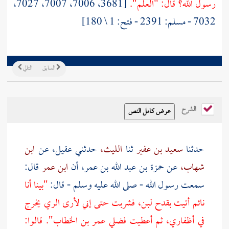
رسول الله؟ قال: "العلم".
[3681، 7006، 7007، 7027،
7032 - مسلم: 2391 - فتح: 1 \ 180]
السابق
التالي
الشرح
حدثنا
سعيد بن عفير
ثنا
الليث،
حدثني
عقيل،
عن
ابن
شهاب،
عن
حمزة بن عبد الله بن عمر،
أن
ابن عمر
قال:
سمعت رسول الله - صلى الله عليه وسلم - قال:
"بينا أنا
نائم أتيت بقدح لبن، فشربت حتى إني لأرى الري يخرج
في أظفاري، ثم أعطيت فضلي عمر بن الخطاب". قالوا: