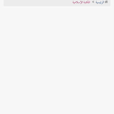
الرئيسية
المكتبة الإسلامية
تراجم الأعلام