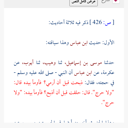
الشرح
[
ص:
426 ]
ذكر فيه ثلاثة أحاديث:
الأول: حديث
ابن عباس
وهذا سياقته:
حدثنا
موسى بن إسماعيل،
ثنا
وهيب،
ثنا
أيوب،
عن
عكرمة،
عن
ابن عباس
أن النبي - صلى الله عليه وسلم -
في حجته، فقال:
ذبحت قبل أن أرمي؟ فأومأ بيده قال:
"ولا حرج". قال: حلقت قبل أن أذبح؟ فأومأ بيده: "ولا
حرج".
وهذا الحديث أخرجه أيضا في الحج عن
موسى،
عن