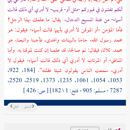
أنكم تفتنون في قبوركم -مثل أو- قريب- لا أدري أي ذلك قالت
أسماء- من فتنة
المسيح الدجال،
يقال: ما علمك بهذا الرجل؟
فأما المؤمن -أو الموقن لا أدري بأيهما قالت أسماء- فيقول: هو
محمد رسول الله، جاءنا بالبينات والهدى، فأجبنا واتبعنا، هو
محمد. ثلاثا، فيقال: نم صالحا، قد علمنا إن كنت لموقنا به. وأما
المنافق- أو المرتاب لا أدري أي ذلك قالت أسماء- فيقول لا
أدري، سمعت الناس يقولون شيئا فقلته".
[184، 922،
1053، 1054، 1061، 1235، 1373، 2519، 2520،
7287 - مسلم: 905 - فتح: 1 \ 182]
[
ص:
426 ]
السابق
التالي