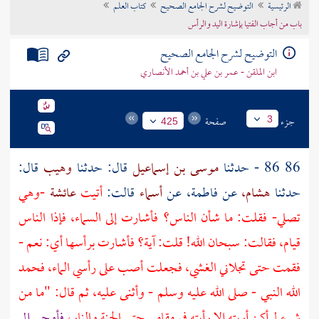
الرئيسية
التوضيح لشرح الجامع الصحيح
كتاب العلم
تراجم الأعلام
باب من أجاب الفتيا بإشارة اليد والرأس
التوضيح لشرح الجامع الصحيح
ابن الملقن - عمر بن علي بن أحمد الأنصاري
جزء
صفحة
3
425
86 86 - حدثنا
موسى بن إسماعيل
قال: حدثنا
وهيب
قال:
حدثنا
هشام،
عن
فاطمة،
عن
أسماء
قالت:
أتيت
عائشة
-وهي
تصلي- فقلت: ما شأن الناس؟ فأشارت إلى السماء، فإذا الناس
قيام، فقالت: سبحان الله! قلت: آية؟ فأشارت برأسها أي: نعم -
فقمت حتى تجلاني الغشي، فجعلت أصب على رأسي الماء، فحمد
الله النبي - صلى الله عليه وسلم - وأثنى عليه، ثم قال: "ما من
شيء لم أكن أريته إلا رأيته في مقامي حتى الجنة والنار،
فأوحي إلي