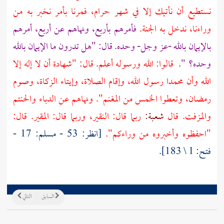
نستطيع أن نأتيك إلا في شهر حرام، فمرنا بأمر نخبر به من
وراءنا، ندخل به الجنة.
فأمرهم بأربع، ونهاهم عن أربع، أمرهم
بالإيمان بالله -عز وجل- وحده. قال: "هل تدرون ما الإيمان بالله
وحده؟ ".
قالوا: الله ورسوله أعلم. قال: "شهادة أن لا إله إلا
الله وأن محمدا رسول الله، وإقام الصلاة، وإيتاء الزكاة، وصوم
رمضان، وتعطوا الخمس من المغنم". ونهاهم عن الدباء والحنتم
والمزفت. قال
شعبة:
ربما قال: النقير، وربما قال: المقير. قال:
"احفظوه وأخبروه من وراءكم".
[انظر: 53 - مسلم: 17 -
فتح: 1 \ 183].
السابق
التالي