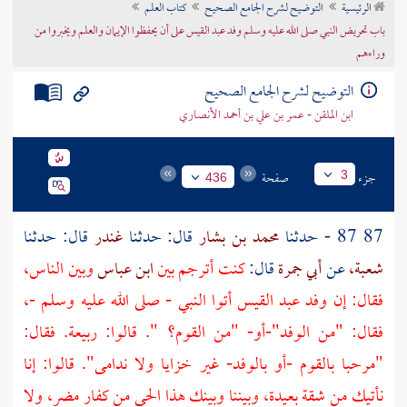
الرئيسية
التوضيح لشرح الجامع الصحيح
كتاب العلم
تراجم الأعلام
باب تحريض النبي صلى الله عليه وسلم وفد عبد القيس على أن يحفظوا الإيمان والعلم ويخبروا من
وراءهم
التوضيح لشرح الجامع الصحيح
ابن الملقن - عمر بن علي بن أحمد الأنصاري
جزء
صفحة
3
436
87 87 - حدثنا
محمد بن بشار
قال: حدثنا
غندر
قال: حدثنا
شعبة،
عن
أبي جمرة
قال:
كنت أترجم بين
ابن عباس
وبين الناس،
فقال: إن
وفد عبد القيس
أتوا النبي - صلى الله عليه وسلم -،
فقال: "من الوفد"-أو- "من القوم؟ ". قالوا:
ربيعة.
فقال:
"مرحبا بالقوم -أو بالوفد- غير خزايا ولا ندامى". قالوا: إنا
نأتيك من شقة بعيدة، وبيننا وبينك هذا الحي من كفار
مضر،
ولا