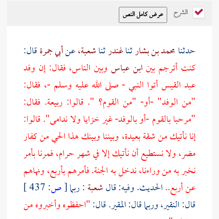
الشرح
حدثنا
محمد بن بشار
ثنا
غندر
ثنا
شعبة،
عن
أبي جمرة
قال:
كنت أترجم بين
ابن عباس
وبين الناس، فقال: إن وفد
عبد القيس
أتوا النبي - صلى الله عليه وسلم -، فقال:
"من الوفد" -أو- "من القوم؟ ". قالوا: ربيعة. فقال:
"مرحبا بالقوم -أو بالوفد- غير خزايا ولا ندامى". قالوا:
إنا نأتيك من شقة بعيدة، وبيننا وبينك هذا الحي من كفار
مضر، ولا نستطيع أن نأتيك إلا في شهر حرام، فمرنا بأمر
نخبر به من وراءنا، ندخل به الجنة. فأمرهم بأربع، ونهاهم
عن أربع..
الحديث. وفيه: قال
شعبة
: ربما
[
ص:
437 ]
قال: النقير، وربما قال: المقير. قال:
"احفظوه وأخبروه من