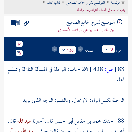
الرئيسية
التوضيح لشرح الجامع الصحيح
كتاب العلم
تراجم الأعلام
باب الرحلة في المسألة النازلة وتعليم أهله
التوضيح لشرح الجامع الصحيح
ابن الملقن - عمر بن علي بن أحمد الأنصاري
جزء
صفحة
3
438
88
[
ص:
438 ]
26 - باب: الرحلة في المسألة النازلة وتعليم
أهله
الرحلة بكسر الراء: الارتحال، وبالضم: الوجه الذي يريد.
88 - حدثنا
محمد بن مقاتل أبو الحسن
قال: أخبرنا
عبد الله
قال:
أخبرنا عمر ابن سعيد بن أبي حسين قال: حدثني
عبد الله بن أبي