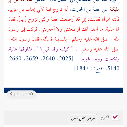
مليكة
عن
عقبة بن الحارث،
أنه تزوج ابنة
لأبي إهاب بن
عزير،
فأتته امرأة فقالت: إني قد أرضعت
عقبة
والتي تزوج [بها]. فقال
لها
عقبة:
ما أعلم أنك أرضعتني ولا أخبرتني. فركب إلى رسول
الله - صلى الله عليه وسلم -
بالمدينة
فسأله، فقال رسول الله -
صلى الله عليه وسلم -: "
كيف وقد قيل؟ ". ففارقها
عقبة،
ونكحت زوجا غيره.
[2025، 2640، 2659، 2660،
5140، -فتح: 1 \ 184]
السابق
التالي
الشرح