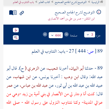
الرئيسية
التوضيح لشرح الجامع الصحيح
كتاب العلم
باب التناوب في العلم
تراجم الأعلام
التوضيح لشرح الجامع الصحيح
ابن الملقن - عمر بن علي بن أحمد الأنصاري
جزء
صفحة
3
444
89
[
ص:
444 ]
27 - باب: التناوب في العلم
89 - حدثنا
أبو اليمان،
أخبرنا
شعيب،
عن
الزهري (
ح). قال أبو
عبد الله: وقال
ابن وهب
: أخبرنا يونس، عن
ابن شهاب،
عن
عبيد الله بن عبد الله بن أبي ثور، عن
عبد الله بن عباس،
عن
عمر
قال:
كنت أنا وجار لي من
الأنصار
في
بني أمية بن زيد
-وهي من
عوالي
المدينة- وكنا نتناوب النزول على رسول الله - صلى الله