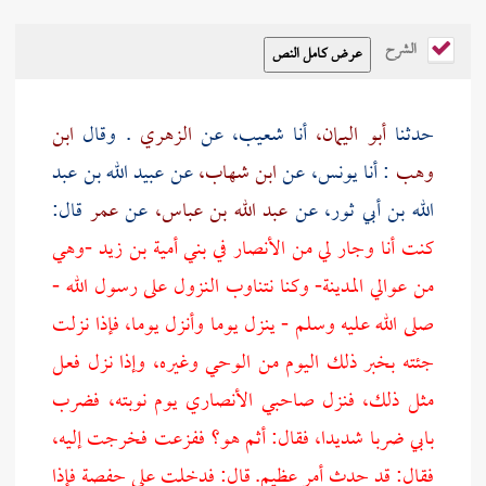
الشرح
حدثنا
أبو اليمان،
أنا
شعيب،
عن
الزهري
. وقال
ابن
وهب
: أنا يونس، عن
ابن شهاب،
عن
عبيد الله بن عبد
الله بن أبي ثور،
عن
عبد الله بن عباس،
عن
عمر
قال:
كنت أنا وجار لي من الأنصار في بني أمية بن زيد -وهي
من عوالي المدينة- وكنا نتناوب النزول على رسول الله -
صلى الله عليه وسلم - ينزل يوما وأنزل يوما، فإذا نزلت
جئته بخبر ذلك اليوم من الوحي وغيره، وإذا نزل فعل
مثل ذلك، فنزل صاحبي الأنصاري يوم نوبته، فضرب
بابي ضربا شديدا، فقال: أثم هو؟ ففزعت فخرجت إليه،
فقال: قد حدث أمر عظيم. قال: فدخلت على حفصة فإذا