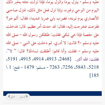
عليه وسلم - ينزل يوما وأنزل يوما، فإذا نزلت جئته بخبر ذلك
اليوم من الوحي وغيره، وإذا نزل فعل مثل ذلك، فنزل صاحبي
الأنصاري يوم نوبته، فضرب بابي ضربا شديدا، فقال: أثم هو؟
ففزعت فخرجت إليه، فقال: قد حدث أمر عظيم. قال: فدخلت
على
حفصة
فإذا هي تبكي فقلت: طلقكن رسول الله - صلى الله
عليه وسلم -؟ قالت: لا أدري. ثم دخلت على النبي - صلى الله
عليه وسلم - فقلت وأنا قائم: أطلقت نساءك؟ قال: "
لا".
فقلت: الله أكبر.
[2468، 4913، 4914، 4915، 5191،
5218، 5843، 7256، 7263 - مسلم: 1479 - فتح: 1 \
185]
السابق
التالي