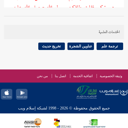
هي تبكي فقلت طلقكن رسول الله - صلى الله عليه
وسلم - قالت: لا أدري. ثم دخلت على النبي - صلى الله
عليه وسلم - فقلت وأنا قائم: أطلقت نساءك؟ قال:
الخدمات العلمية
"لا". قلت: الله أكبر
.
ترجمة علم
عناوين الشجرة
تخريج حديث
[
ص:
445 ]
الكلام عليه من أوجه:
أحدها:
وثيقة الخصوصية
اتفاقية الخدمة
اتصل بنا
من نحن
هذا الحديث أخرجه
البخاري
أيضا في المظالم والنكاح.
جميع الحقوق محفوظة © 2026 - 1998 لشبكة إسلام ويب
وأخرجه
مسلم
في الطلاق.