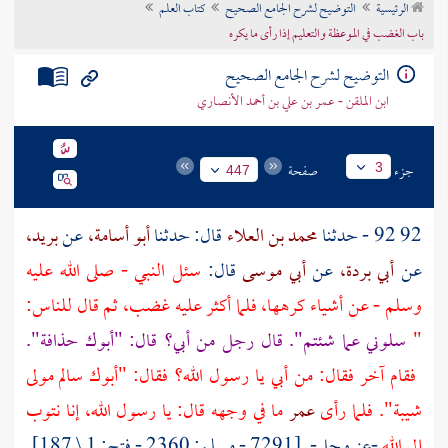
الرئيسية
التوضيح لشرح الجامع الصحيح
كتاب العلم
تراجم الأعلام
باب الغضب في الموعظة والتعليم إذا رأى ما يكره
التوضيح لشرح الجامع الصحيح
ابن الملقن - عمر بن علي بن أحمد الأنصاري
جزء
صفحة
3
447
92 92 - حدثنا
محمد بن العلاء
قال: حدثنا
أبو أسامة،
عن
بريد،
عن
أبي بردة،
عن
أبي موسى
قال:
سئل النبي - صلى الله عليه
وسلم - عن أشياء كرهها، فلما أكثر عليه غضب، ثم قال للناس:
"
سلوني عما شئتم". قال رجل من أبي؟ قال: "أبوك
حذافة".
فقام آخر فقال: من أبي يا رسول الله؟ فقال: "أبوك
سالم
مولى
شيبة".
فلما رأى
عمر
ما في وجهه قال: يا رسول الله، إنا نتوب
إلى الله
-عز وجل-. [7291 - مسلم: 2360 - فتح: 1 \ 187]