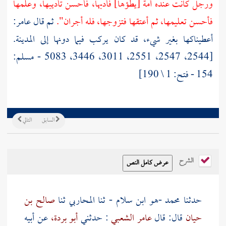
ورجل كانت عنده أمة [يطؤها] فأدبها، فأحسن تأديبها، وعلمها
فأحسن تعليمها، ثم أعتقها فتزوجها، فله أجران".
ثم قال
عامر:
أعطيناكها بغير شيء، قد كان يركب فيما دونها إلى
المدينة.
[2544، 2547، 2551، 3011، 3446، 5083 - مسلم:
154 - فتح: 1 \ 190]
السابق
التالي
الشرح
حدثنا
محمد -هو ابن سلام - ثنا المحاربي
ثنا
صالح بن
حيان
قال: قال
عامر الشعبي
: حدثني
أبو بردة،
عن أبيه