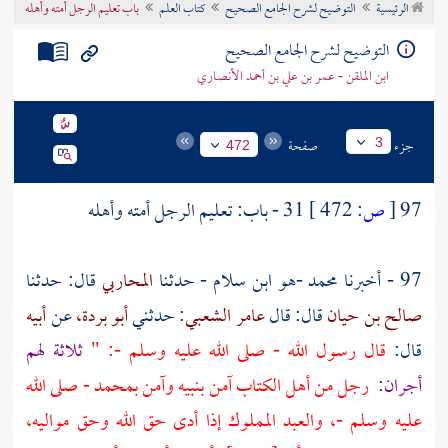
الرئيسية
التوضيح لشرح الجامع الصحيح
كتاب العلم
باب تعليم الرجل أمته وأهله
تراجم الأعلام
التوضيح لشرح الجامع الصحيح
ابن الملقن - عمر بن علي بن أحمد الأنصاري
جزء
صفحة
3
472
97
[
ص:
472 ]
31 - باب: تعليم الرجل أمته وأهله
97 - أخبرنا
محمد -هو ابن سلام
- حدثنا
المحاربي
قال: حدثنا
صالح بن حيان
قال: قال
عامر الشعبي:
حدثني
أبو بردة،
عن
أبيه
قال:
قال رسول الله - صلى الله عليه وسلم -: "
ثلاثة لهم
أجران:
رجل من
أهل الكتاب
آمن بنبيه وآمن بمحمد - صلى الله
عليه وسلم -، والعبد المملوك إذا أدى حق الله وحق مواليه،