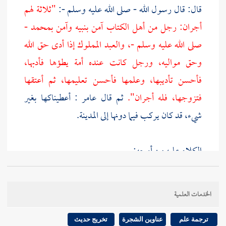
قال: قال رسول الله - صلى الله عليه وسلم -:
"ثلاثة لهم
أجران: رجل من أهل الكتاب آمن بنبيه وآمن بمحمد -
صلى الله عليه وسلم -، والعبد المملوك إذا أدى حق الله
وحق مواليه، ورجل كانت عنده أمة يطؤها فأدبها،
فأحسن تأديبها، وعلمها فأحسن تعليمها، ثم أعتقها
فتزوجها، فله أجران".
ثم قال
عامر
: أعطيناكها بغير
شيء، قد كان يركب فيما دونها إلى المدينة.
الكلام عليه من أوجه:
أحدها:
الخدمات العلمية
هذا الحديث أخرجه
البخاري
في مواضع هذا أحدها.
ترجمة علم
عناوين الشجرة
تخريج حديث