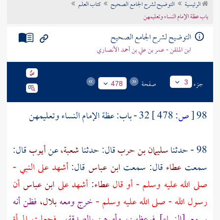
الرئيسية
التوضيح لشرح الجامع الصحيح
كتاب العلم
تراجم الأعلام
باب عظة الإمام النساء وتعليمهن
التوضيح لشرح الجامع الصحيح
ابن الملقن - عمر بن علي بن أحمد الأنصاري
جزء
صفحة
3
478
98
[
ص:
478 ]
32 - باب: عظة الإمام النساء وتعليمهن
98 - حدثنا
سليمان بن حرب
قال: حدثنا
شعبة،
عن
أيوب
قال:
سمعت
عطاء
قال: سمعت
ابن عباس
قال:
أشهد على النبي -
صلى الله عليه وسلم - أو قال
عطاء:
أشهد على
ابن عباس
أن
رسول الله - صلى الله عليه وسلم -
خرج ومعه
بلال،
فظن أنه
يسمع [النساء] فوعظهن، وأمرهن بالصدقة،
فجعلت المرأة