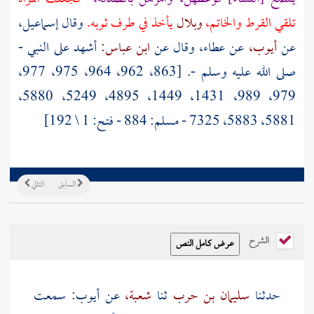
تلقي القرط والخاتم،
وبلال
يأخذ في طرف ثوبه.
وقال إسماعيل،
عن
أيوب،
عن عطاء، وقال عن
ابن عباس:
أشهد على النبي -
صلى الله عليه وسلم -. [863، 962، 964، 975، 977،
979، 989، 1431، 1449، 4895، 5249، 5880،
5881، 5883، 7325 - مسلم: 884 - فتح: 1 \ 192]
السابق
التالي
الشرح
حدثنا
سليمان بن حرب
ثنا
شعبة،
عن أيوب: سمعت