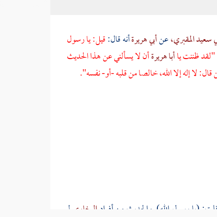
ي سعيد المقبري،
عن
أبي هريرة
أنه قال:
قيل: يا رسول
 "لقد ظننت يا
أبا هريرة
أن لا يسألني عن هذا الحديث
: لا إله إلا الله، خالصا من قلبه -أو- نفسه".
قلت: (يا رسول الله). والحديث من أفراد
البخاري
لم