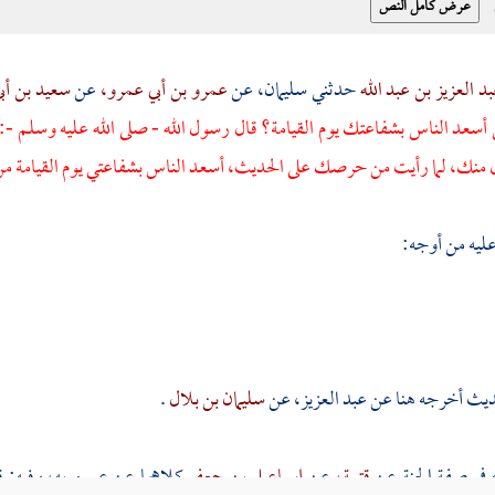
د العزيز بن عبد الله
حدثني
سليمان،
عن
عمرو بن أبي عمرو،
عن
سعيد بن أب
ن أسعد الناس بشفاعتك يوم القيامة؟ قال رسول الله - صلى الله عليه وسلم -:
منك، لما رأيت من حرصك على الحديث، أسعد الناس بشفاعتي يوم القيامة من قال
عليه من أوجه:
ديث أخرجه هنا عن
عبد العزيز،
عن
سليمان بن بلال
.
في صفة الجنة عن
قتيبة،
عن
إسماعيل بن جعفر
كلاهما عن
عمرو
به، وفيه: 