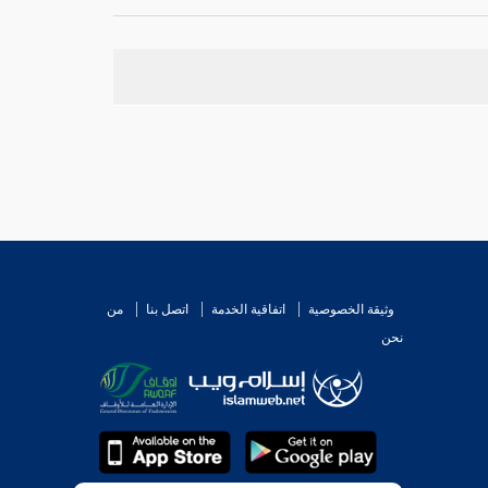
طلب بن عبد الله بن حنطب المخزومي القرشي المدني
.
وثيقة الخصوصية
اتفاقية الخدمة
اتصل بنا
من
نحن
القوي وليس بحجة. وقال
ابن عدي
: لا بأس به; لأن
ول سنة ست وثلاثين ومائة
وزياد بن (عبيد) الله
على