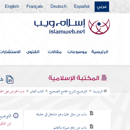
عربي
Español
Deutsch
Français
English
فهرس الكتاب
المقدمة
كتاب بدء الوحي
الرئيسية
موسوعات
مقالات
الفتوى
الاستشارات
كتاب الإيمان
باقي كتاب الإيمان
المكتبة الإسلامية
كتب
كتاب العلم
الرئيسية
التوضيح لشرح الجامع الصحيح
كتاب العلم
باب الحرص على الح
باب فضل العلم
باب من سئل علما وهو مشتغل في حديثه
التوضي
ابن المل
باب من رفع صوته بالعلم