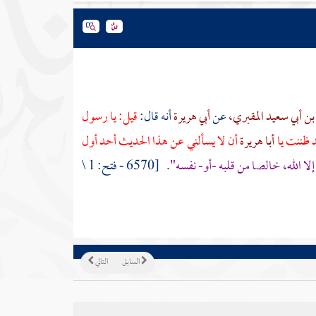
ن أبي سعيد المقبري،
عن
أبي هريرة
أنه قال:
قيل: يا رسول
د ظننت يا
أبا هريرة
أن لا يسألني عن هذا الحديث أحد أول
إلا الله، خالصا من قلبه -أو- نفسه".
[6570 - فتح: 1 \
السابق
التالي