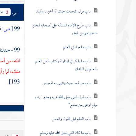
باب قول المحدث حدثنا أو أخبرنا وأنبأنا
جزء
3
باب طرح الإمام المسألة على أصحابه ليختبر
99
[
ص:
486 ]
ما عندهم من العلم
باب ما جاء في العلم
99 - حدثنا
الله، من أس
باب ما يذكر في المناولة وكتاب أهل العلم
بالعلم إلى البلدان
منك، لما ر
193]
باب من قعد حيث ينتهي به المجلس
باب قول النبي صلى الله عليه وسلم "رب
مبلغ أوعى من سامع"
باب العلم قبل القول والعمل
باب ما كان النبي صلى الله عليه وسلم