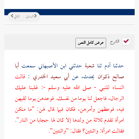
السابق
التالي
الشرح
حدثنا
آدم
ثنا
شعبة
حدثني
ابن الأصبهاني
سمعت
أبا
صالح ذكوان
يحدث، عن
أبي سعيد الخدري
:
قالت
النساء للنبي - صلى الله عليه وسلم -: غلبنا عليك
الرجال، فاجعل لنا يوما من نفسك. فوعدهن يوما لقيهن
فيه، فوعظهن وأمرهن، فكان فيما قال لهن: "ما منكن
امرأة تقدم ثلاثة من ولدها إلا كان لها حجابا من النار".
فقالت امرأة: واثنتين؟ فقال: "واثنتين".