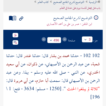
الرئيسية
التوضيح لشرح الجامع الصحيح
كتاب العلم
تراجم الأعلام
باب هل يجعل للنساء يوم على حدة في العلم
التوضيح لشرح الجامع الصحيح
ابن الملقن - عمر بن علي بن أحمد الأنصاري
جزء
صفحة
3
496
102 102 - حدثنا
محمد بن بشار
قال: حدثنا
غندر
قال: حدثنا
شعبة،
عن
عبد الرحمن بن الأصبهاني،
عن
ذكوان،
عن
أبي سعيد
الخدري،
عن النبي - صلى الله عليه وسلم - بهذا. وعن
عبد
الرحمن بن الأصبهاني
قال: سمعت
أبا حازم،
عن
أبي هريرة
قال:
"ثلاثة لم يبلغوا الحنث
". [1250 - مسلم: 3634 - فتح: 1 \
196]