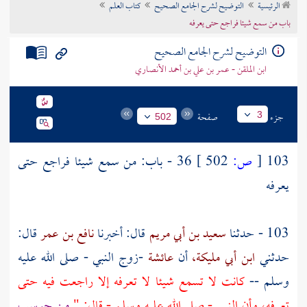
الرئيسية
التوضيح لشرح الجامع الصحيح
كتاب العلم
تراجم الأعلام
باب من سمع شيئا فراجع حتى يعرفه
التوضيح لشرح الجامع الصحيح
ابن الملقن - عمر بن علي بن أحمد الأنصاري
جزء
صفحة
3
502
103
[
ص:
502 ]
36 - باب: من سمع شيئا فراجع حتى
يعرفه
103 - حدثنا
سعيد بن أبي مريم
قال: أخبرنا
نافع بن عمر
قال:
حدثني
ابن أبي مليكة،
أن
عائشة
-زوج النبي - صلى الله عليه
وسلم --
كانت لا تسمع شيئا لا تعرفه إلا راجعت فيه حتى
تعرفه، وأن النبي - صلى الله عليه وسلم - قال: "
من حوسب