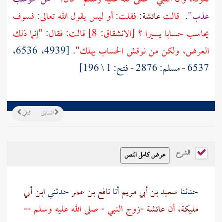
عذب".
قالت
عائشة:
فقلت: أو ليس يقول الله تعالى: فسوف
يحاسب حسابا يسيرا ؟ [الانشقاق: 8] قالت: فقال: "إنما ذلك
العرض، ولكن من نوقش الحساب يهلك".
[4939، 6536،
6537 - مسلم: 2876 - فتح: 1 \ 196]
السابق
التالي
الشرح
حدثنا
سعيد بن أبي مريم
أنا
نافع بن عمر
حدثني
ابن أبي
مليكة،
أن
عائشة
-زوج النبي - صلى الله عليه وسلم --