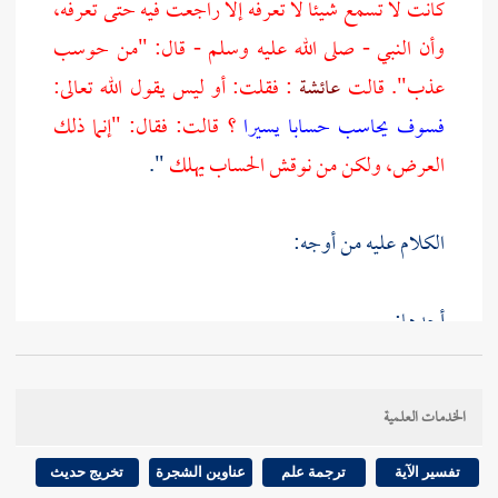
كانت لا تسمع شيئا لا تعرفه إلا راجعت فيه حتى تعرفه،
وأن النبي - صلى الله عليه وسلم - قال: "من حوسب
عذب". قالت
عائشة
: فقلت: أو ليس يقول الله تعالى:
فسوف يحاسب حسابا يسيرا
؟ قالت: فقال: "إنما ذلك
العرض، ولكن من نوقش الحساب يهلك
".
الكلام عليه من أوجه:
أحدها:
هذا الحديث أخرجه
البخاري
في مواضع: هنا كما ترى،
الخدمات العلمية
وفي التفسير والرقاق عن
عمرو بن علي،
عن
يحيى،
عن
عثمان بن الأسود،
وفي الرقاق أيضا عن
عبيد الله بن
تفسير الآية
ترجمة علم
عناوين الشجرة
تخريج حديث