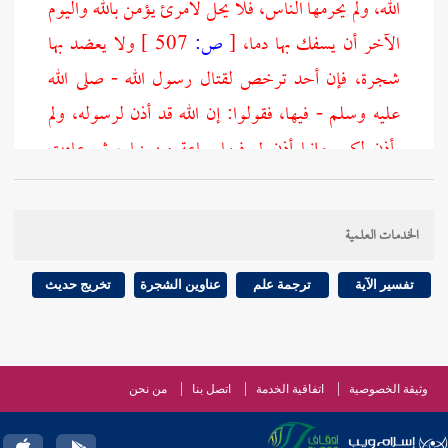
الله، ولم يحرمها الناس، فلا يحل لامرئ يؤمن بالله واليوم
الآخر أن يسفك بها دما،
[
ص:
507 ]
ولا يعضد بها
شجرة، فإن أحد ترخص لقتال رسول الله - صلى الله
عليه وسلم - فيها، فقولوا: إن الله قد أذن لرسوله، ولم
يأذن لكم. وإنما أذن لي فيها ساعة من نهار، ثم عادت
حرمتها اليوم كحرمتها بالأمس، وليبلغ الشاهد الغائب".
فقيل
لأبي شريح
: ما قال عمرو؟ قال: أنا أعلم منك يا أبا
الخدمات العلمية
شريح، لا يعيذ عاصيا، ولا فارا بدم، ولا فارا بخربة،
يعني: السرقة.
تفسير الآية
ترجمة علم
عناوين الشجرة
تخريج حديث
حدثنا
عبد الله بن عبد الوهاب،
ثنا
حماد،
عن
أيوب،
عن
محمد،
عن
ابن أبي بكرة،
عن
أبي بكرة،
ذكر النبي - صلى
وثيقة الخصوصية
اتفاقية الخدمة
اتصل بنا
من نحن
الله عليه وسلم - قال:
"فإن دماءكم وأموالكم -قال