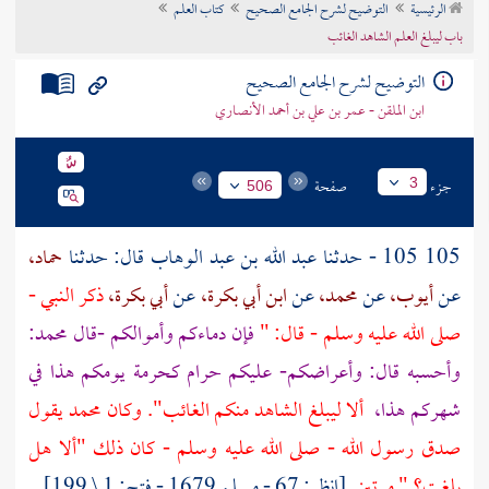
الرئيسية
التوضيح لشرح الجامع الصحيح
كتاب العلم
تراجم الأعلام
باب ليبلغ العلم الشاهد الغائب
التوضيح لشرح الجامع الصحيح
ابن الملقن - عمر بن علي بن أحمد الأنصاري
جزء
صفحة
3
506
105 105 - حدثنا
عبد الله بن عبد الوهاب
قال: حدثنا
حماد،
عن
أيوب،
عن
محمد،
عن
ابن أبي بكرة،
عن
أبي بكرة،
ذكر النبي -
صلى الله عليه وسلم - قال: "
فإن دماءكم وأموالكم -قال
محمد:
وأحسبه قال: وأعراضكم- عليكم حرام كحرمة يومكم هذا في
شهركم هذا،
ألا ليبلغ الشاهد منكم الغائب". وكان
محمد
يقول
صدق رسول الله - صلى الله عليه وسلم - كان ذلك "ألا هل
بلغت؟ " مرتين.
[انظر: 67 - مسلم 1679 - فتح: 1 \ 199]