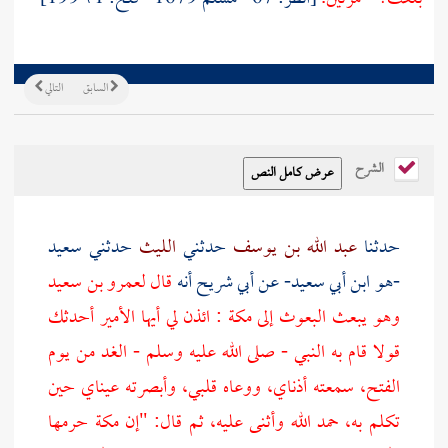
السابق
التالي
الشرح
حدثنا
عبد الله بن يوسف
حدثني
الليث
حدثني
سعيد
-هو ابن أبي سعيد-
عن
أبي شريح
أنه
قال
لعمرو بن سعيد
وهو يبعث البعوث إلى
مكة
: ائذن لي أيها الأمير أحدثك
قولا قام به النبي - صلى الله عليه وسلم - الغد من يوم
الفتح، سمعته أذناي، ووعاه قلبي، وأبصرته عيناي حين
تكلم به، حمد الله وأثنى عليه، ثم قال: "إن مكة حرمها