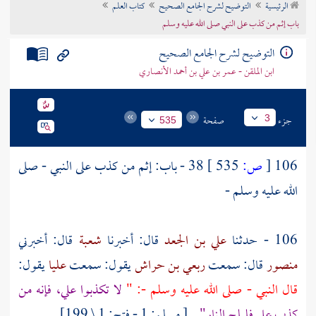
الرئيسية
التوضيح لشرح الجامع الصحيح
كتاب العلم
تراجم الأعلام
باب إثم من كذب على النبي صلى الله عليه وسلم
التوضيح لشرح الجامع الصحيح
ابن الملقن - عمر بن علي بن أحمد الأنصاري
جزء
صفحة
3
535
106
[
ص:
535 ]
38 - باب: إثم من كذب على النبي - صلى
الله عليه وسلم -
106 - حدثنا
علي بن الجعد
قال: أخبرنا
شعبة
قال: أخبرني
منصور
قال: سمعت
ربعي بن حراش
يقول: سمعت
عليا
يقول:
قال النبي - صلى الله عليه وسلم -: "
لا تكذبوا علي، فإنه من
كذب علي فليلج النار".
[ مسلم: 1 - فتح: 1 \ 199]