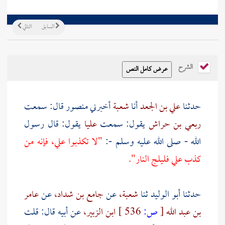
السابق
التالي
الشرح
حدثنا
علي بن الجعد
أنا
شعبة
أخبرني
منصور
قال: سمعت
ربعي بن حراش
يقول: سمعت
عليا
يقول: قال رسول
الله - صلى الله عليه وسلم -:
"لا تكذبوا علي، فإنه من
كذب علي فليلج النار".
حدثنا
أبو الوليد
ثنا
شعبة،
عن
جامع بن شداد،
عن
عامر
بن عبد الله
[
ص:
536 ]
ابن الزبير،
عن أبيه قال: قلت