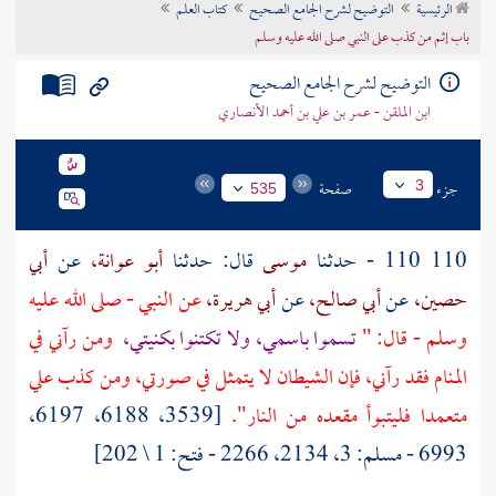
الرئيسية
التوضيح لشرح الجامع الصحيح
كتاب العلم
تراجم الأعلام
باب إثم من كذب على النبي صلى الله عليه وسلم
التوضيح لشرح الجامع الصحيح
ابن الملقن - عمر بن علي بن أحمد الأنصاري
جزء
صفحة
3
535
110 110 - حدثنا
موسى
قال: حدثنا
أبو عوانة،
عن
أبي
حصين،
عن
أبي صالح،
عن
أبي هريرة،
عن النبي - صلى الله عليه
وسلم - قال: "
تسموا باسمي، ولا تكتنوا بكنيتي،
ومن رآني في
المنام فقد رآني، فإن الشيطان لا يتمثل في صورتي، ومن كذب علي
متعمدا فليتبوأ مقعده من النار".
[3539، 6188، 6197،
6993 - مسلم: 3، 2134، 2266 - فتح: 1 \ 202]