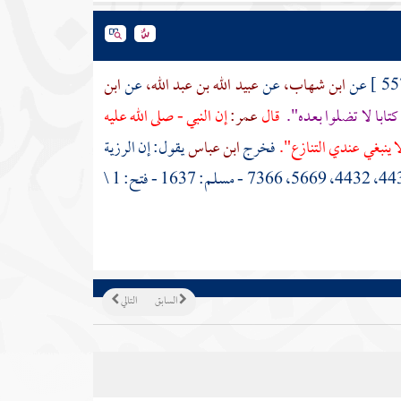
عن
ابن شهاب،
عن
عبيد الله بن عبد الله،
عن
ابن
تابا لا تضلوا بعده".
قال
عمر:
إن النبي - صلى الله عليه
ا ينبغي عندي التنازع".
فخرج
ابن عباس
يقول: إن الرزية
كل الرزية ما حال بين رسول الله - صلى الله عليه وسلم - وبين كتابه. [3053، 3168، 4431، 4432، 5669، 7366 - مسلم: 1637 - فتح: 1 \
السابق
التالي