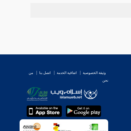
وفي الديات عن
صدقة بن الفضل،
عن
ابن عيينة،
عن
خاري
عليه قال: وقد رواه
يزيد العدني
عن
[
ص:
558
وثيقة الخصوصية
اتفاقية الخدمة
اتصل بنا
من
نحن
 الصحيفة من حديث
إبراهيم التيمي،
عن أبيه، عن
علي
.