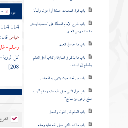
باب قول المحدث حدثنا أو أخبرنا وأنبأنا
جزء
3
باب طرح الإمام المسألة على أصحابه ليختبر
114 114 - حدثنا
ما عندهم من العلم
عباس
قال:
باب ما جاء في العلم
وسلم - غلبه
باب ما يذكر في المناولة وكتاب أهل العلم
بالعلم إلى البلدان
208]
باب من قعد حيث ينتهي به المجلس
باب قول النبي صلى الله عليه وسلم "رب
مبلغ أوعى من سامع"
باب العلم قبل القول والعمل
الشرح
باب ما كان النبي صلى الله عليه وسلم