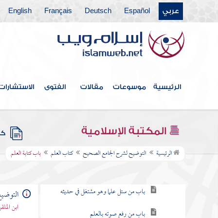
عربي
Español
Deutsch
Français
English
فهرس الكتاب
المقدمة
كتاب بدء الوحي
الرئيسية
موسوعات
مقالات
الفتوى
الاستشارات
كتاب الإيمان
باقي كتاب الإيمان
المكتبة الإسلامية
كتب
كتاب العلم
الرئيسية
التوضيح لشرح الجامع الصحيح
كتاب العلم
باب كتابة العلم
باب فضل العلم
باب من سئل علما وهو مشتغل في حديثه
التوضي
ابن المل
باب من رفع صوته بالعلم