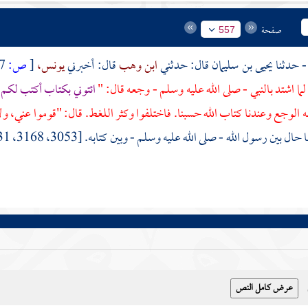
صفحة
557
يحيى بن سليمان
قال: حدثني
ابن وهب
قال: أخبرني
يونس،
[
ص:
557 ]
لما اشتد بالنبي - صلى الله عليه وسلم - وجعه قال: "
ائتوني بكتاب أكتب لكم ك
 الوجع وعندنا كتاب الله حسبنا. فاختلفوا وكثر اللغط. قال: "قوموا عني، ول