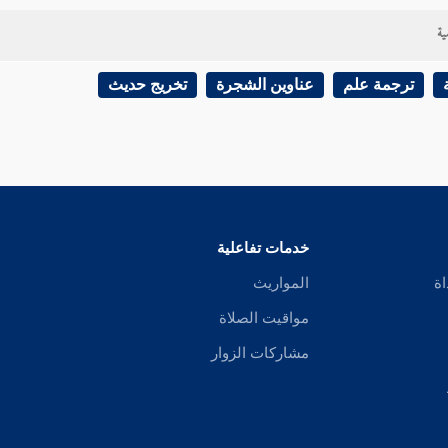
ديث أخرجه
البخاري
أيضا في الجهاد عن
أحمد بن يونس،
عن
زهير،
عن
مطرف،
ية
ترجمة علم
عناوين الشجرة
تخريج حديث
 مسعود الدمشقي
: يقال: إن حديث
وكيع،
عن
سفيان هو ابن عيينة،
ولم ينبه
الب
ي
أيضا.
ساني
: هو محفوظ من حديث
سفيان بن عيينة
.
خدمات تفاعلية
اة
المواريث
ه
البخاري
عن
مسلم
من طريق
أبي جحيفة،
واتفقا على معناه بدون بيان ما في
مواقيت الصلاة
مشاركات الزوار
و داود
من حديث
قيس بن عباد
عن
علي،
ورجاله رجال الصحيح.
في التعريف برواته غير من سلف: