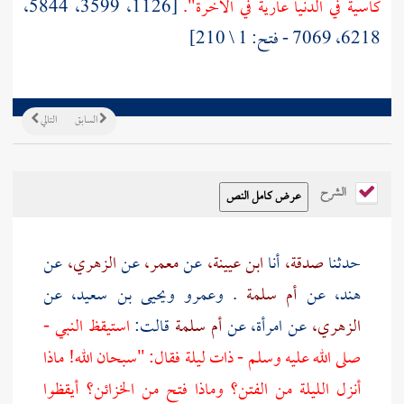
كاسية في الدنيا عارية في الآخرة".
[1126، 3599، 5844،
6218، 7069 - فتح: 1 \ 210]
السابق
التالي
الشرح
حدثنا
صدقة،
أنا
ابن عيينة،
عن
معمر،
عن
الزهري،
عن
هند،
عن
أم سلمة
.
وعمرو
ويحيى بن سعيد،
عن
الزهري،
عن امرأة، عن
أم سلمة
قالت:
استيقظ النبي -
صلى الله عليه وسلم - ذات ليلة فقال: "سبحان الله! ماذا
أنزل الليلة من الفتن؟ وماذا فتح من الخزائن؟ أيقظوا