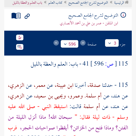
الرئيسية
التوضيح لشرح الجامع الصحيح
كتاب العلم
باب العلم والعظة بالليل
تراجم الأعلام
التوضيح لشرح الجامع الصحيح
ابن الملقن - عمر بن علي بن أحمد الأنصاري
جزء
صفحة
3
596
115
[
ص:
596 ]
41 - باب: العلم والعظة بالليل
115 - حدثنا
صدقة،
أخبرنا
ابن عيينة،
عن
معمر،
عن
الزهري،
عن
هند،
عن
أم سلمة.
وعمرو،
ويحيى بن سعيد،
عن
الزهري،
عن
هند،
عن
أم سلمة
قالت:
استيقظ النبي - صلى الله عليه
وسلم - ذات ليلة فقال: "
سبحان الله! ماذا أنزل الليلة من
الفتن؟ وماذا فتح من الخزائن؟ أيقظوا صواحبات الحجر،
فرب