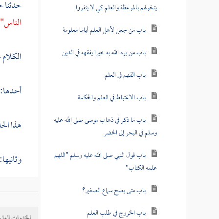
حدثنا
ح
يتخولهم بالموعظة والعلم كي لا ينفروا
الناس" 
باب من جعل لأهل العلم أياما معلومة
باب من يرد الله به خيرا يفقهه في الدين
الكلام 
باب الفهم في العلم
أحدها:
باب الاغتباط في العلم والحكمة
باب ما ذكر في ذهاب موسى صلى الله عليه
هذا الح
وسلم في البحر إلى الخضر
باب قول النبي صلى الله عليه وسلم "اللهم
وثانيها:
علمه الكتاب"
باب متى يصح سماع الصغير؟
ثالثها: 
باب الخروج في طلب العلم
الخدمات العلم