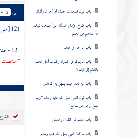
باب قول المحدث حدثنا أو أخبرنا وأنبأنا
جزء
3
باب طرح الإمام المسألة على أصحابه ليختبر
121
[
ص:
ما عندهم من العلم
باب ما جاء في العلم
121 - حدثنا
"استنصت ال
باب ما يذكر في المناولة وكتاب أهل العلم
بالعلم إلى البلدان
باب من قعد حيث ينتهي به المجلس
باب قول النبي صلى الله عليه وسلم "رب
مبلغ أوعى من سامع"
الشرح
باب العلم قبل القول والعمل
باب ما كان النبي صلى الله عليه وسلم