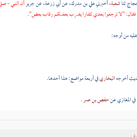
جاج
ثنا
شعبة،
أخبرني
علي بن مدرك،
عن
أبي زرعة،
عن
جرير
أن النبي - صل
فقال: "لا ترجعوا بعدي كفارا يضرب بعضكم رقاب بعض".
عليه من أوجه:
ديث أخرجه
البخاري
في أربعة مواضع: هذا أحدها.
 في المغازي عن
حفص بن عمر
.
في الفتن عن
سليمان،
كلاهما عن
شعبة
به.
ية