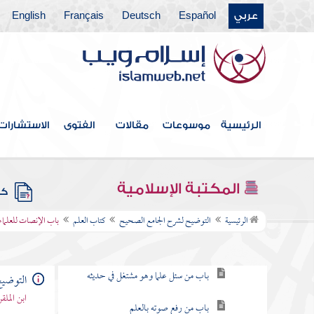
عربي
Español
Deutsch
Français
English
فهرس الكتاب
المقدمة
كتاب بدء الوحي
الرئيسية
موسوعات
مقالات
الفتوى
الاستشارات
كتاب الإيمان
باقي كتاب الإيمان
المكتبة الإسلامية
كتب
كتاب العلم
الرئيسية
التوضيح لشرح الجامع الصحيح
كتاب العلم
باب الإنصات للعلماء
باب فضل العلم
باب من سئل علما وهو مشتغل في حديثه
التوضي
ابن المل
باب من رفع صوته بالعلم