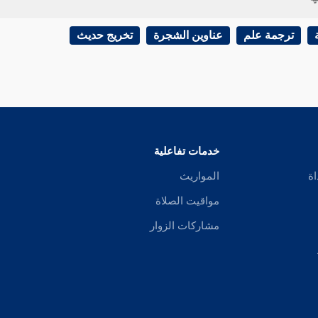
 في الديات عن
بندار،
عن
غندر،
عن
شعبة،
وعن
عبيد الله بن معاذ،
عن أبيه، ع
ترجمة علم
عناوين الشجرة
تخريج حديث
مسلم
في الإيمان عن
أبي بكر بن أبي شيبة،
عن
غندر،
عن
[
ص:
610 ]
شعبة،
و
عة من حديث
أبي بكرة
الطويل، ذكره
البخاري
في الخطبة أيام منى،
ومسلم
في ا
 أوعى من سامع وغيره.
خدمات تفاعلية
اة
المواريث
في التعريف برواته غير من سلف.
مواقيت الصلاة
مشاركات الزوار
و ابن منهال،
وأبو زرعة هو هرم،
وعلي بن مدرك هو أبو مدرك النخعي الكو
ثالثها: في معانيه وضبط ألفاظه: