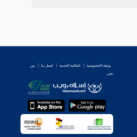
ن
شعبة
به، وهذا أنزل من الأول بدرجة.
عن
ابن المثنى،
وابن بشار،
عن
غندر
به.
لجنايات، وقد سلف قطعة من حديث
أبي بكرة
في باب:
وثيقة الخصوصية
اتفاقية الخدمة
اتصل بنا
من
نحن
في
الصالح الصدوق ثقة، عنه
شعبة،
مات سنة عشرين