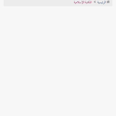
الرئيسية
المكتبة الإسلامية
تراجم الأعلام