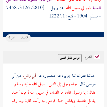
العليا
فهو في سبيل الله
-عز وجل-". [2810، 3126، 7458
- مسلم: 1904 - فتح: 1 \ 222].
السابق
التالي
الشرح
حدثنا
عثمان،
ثنا
جرير،
عن
منصور،
عن
أبي وائل،
عن
أبي
موسى
قال:
جاء رجل إلى النبي - صلى الله عليه وسلم -
فقال: يا رسول الله، ما القتال في سبيل الله؟ فإن أحدنا
يقاتل غضبا، ويقاتل حمية. فرفع إليه رأسه قال: وما رفع