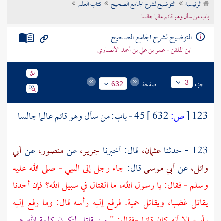
الرئيسية
التوضيح لشرح الجامع الصحيح
كتاب العلم
تراجم الأعلام
باب من سأل وهو قائم عالما جالسا
التوضيح لشرح الجامع الصحيح
ابن الملقن - عمر بن علي بن أحمد الأنصاري
جزء
صفحة
3
632
123
[
ص:
632 ]
45 - باب: من سأل وهو قائم عالما جالسا
123 - حدثنا
عثمان،
قال: أخبرنا
جرير،
عن
منصور،
عن
أبي
وائل،
عن
أبي موسى
قال:
جاء رجل إلى النبي - صلى الله عليه
وسلم - فقال: يا رسول الله، ما القتال في سبيل الله؟ فإن أحدنا
يقاتل غضبا، ويقاتل حمية. فرفع إليه رأسه قال: وما رفع إليه
رأسه إلا أنه كان قائما -فقال: "
من قاتل لتكون كلمة الله هي