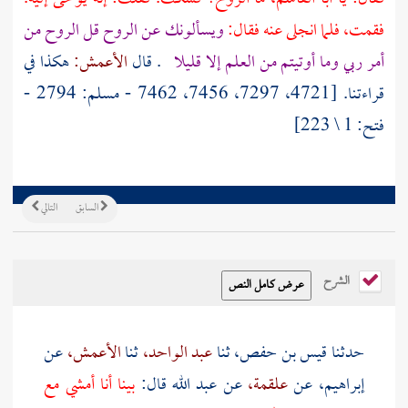
فقمت، فلما انجلى عنه فقال:
ويسألونك عن الروح قل الروح من
أمر ربي وما أوتيتم من العلم إلا قليلا
. قال
الأعمش:
هكذا في
قراءتنا. [4721، 7297، 7456، 7462 - مسلم: 2794 -
فتح: 1 \ 223]
السابق
التالي
الشرح
حدثنا
قيس بن حفص،
ثنا
عبد الواحد،
ثنا
الأعمش،
عن
إبراهيم،
عن
علقمة،
عن
عبد الله
قال:
بينا أنا أمشي مع