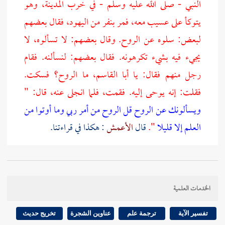
النبي - صلى الله عليه وسلم - في خرب
المدينة،
وهو
يتوكأ على عسيب معه، فمر بنفر من اليهود، فقال بعضهم
لبعض: سلوه عن الروح. وقال بعضهم: لا تسألوه، لا
يجيء فيه بشيء تكرهونه. فقال بعضهم: لنسألنه. فقام
رجل منهم فقال: يا أبا القاسم، ما الروح؟ فسكت.
فقلت: إنه يوحى إليه. فقمت، فلما انجلى عنه، قال: "
ويسألونك عن الروح قل الروح من أمر ربي وما أوتوا من
العلم إلا قليلا
".
قال
الأعمش
: هكذا في قراءتنا.
[
ص:
638 ]
الكلام عليه من أوجه:
الخدمات العلمية
أحدها:
تفسير الآية
ترجمة علم
عناوين الشجرة
تخريج حديث