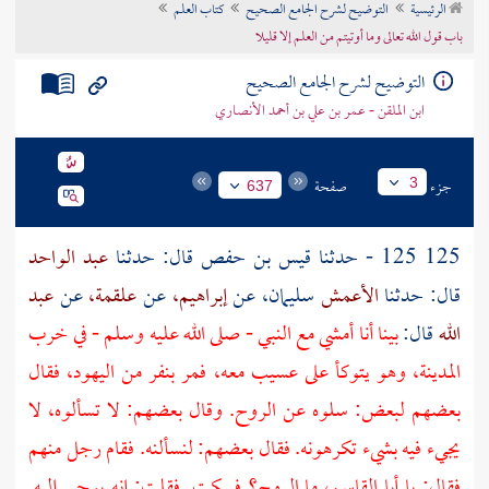
الرئيسية
التوضيح لشرح الجامع الصحيح
كتاب العلم
تراجم الأعلام
باب قول الله تعالى وما أوتيتم من العلم إلا قليلا
التوضيح لشرح الجامع الصحيح
ابن الملقن - عمر بن علي بن أحمد الأنصاري
جزء
صفحة
3
637
125 125 - حدثنا
قيس بن حفص
قال: حدثنا
عبد الواحد
قال: حدثنا
الأعمش
سليمان، عن
إبراهيم،
عن
علقمة،
عن
عبد
الله
قال:
بينا أنا أمشي مع النبي - صلى الله عليه وسلم - في خرب
المدينة،
وهو يتوكأ على عسيب معه، فمر بنفر من
اليهود،
فقال
بعضهم لبعض: سلوه عن الروح. وقال بعضهم: لا تسألوه، لا
يجيء فيه بشيء تكرهونه. فقال بعضهم: لنسألنه. فقام رجل منهم
فقال: يا أبا القاسم، ما الروح؟ فسكت. فقلت: إنه يوحى إليه.