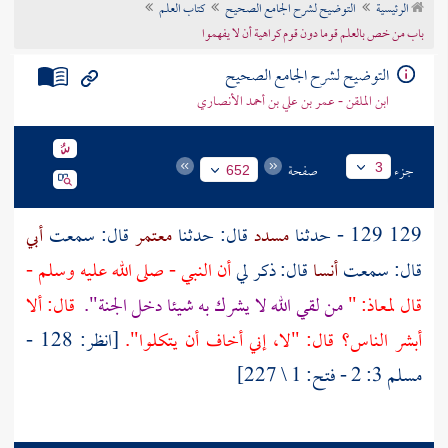
الرئيسية
التوضيح لشرح الجامع الصحيح
كتاب العلم
تراجم الأعلام
باب من خص بالعلم قوما دون قوم كراهية أن لا يفهموا
التوضيح لشرح الجامع الصحيح
ابن الملقن - عمر بن علي بن أحمد الأنصاري
جزء
صفحة
3
652
129 129 - حدثنا
مسدد
قال: حدثنا
معتمر
قال: سمعت
أبي
قال: سمعت
أنسا
قال: ذكر لي
أن النبي - صلى الله عليه وسلم -
قال
لمعاذ: "
من لقي الله لا يشرك به شيئا دخل الجنة".
قال: ألا
أبشر الناس؟ قال: "لا، إني أخاف أن يتكلوا".
[انظر: 128 -
مسلم 3: 2 - فتح: 1 \ 227]