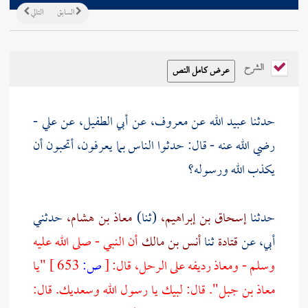
السابق
التالي
الشرح
حدثنا
عبيد الله عن معروف،
عن
أبي الطفيل،
عن
علي
-
رضي الله عنه - قال: حدثوا الناس بما يعرفون، أتحبون أن
يكذب الله ورسوله؟
حدثنا
إسحاق بن إبراهيم،
(ثنا)
معاذ بن هشام،
حدثني
أبي، عن
قتادة
ثنا
أنس بن مالك
أن النبي - صلى الله عليه
وسلم - ومعاذ رديفه على الرحل، قال:
[
ص:
653 ]
"يا
معاذ بن جبل". قال: لبيك يا رسول الله وسعديك. قال: