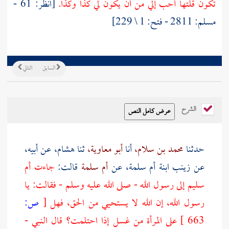
تكون قلتها أحب إلي من أن يكون لي كذا وكذا.
[انظر: 61 -
مسلم: 2811 - فتح: 1 \ 229]
السابق
التالي
الشرح
حدثنا
محمد بن سلام،
أنا
أبو معاوية،
ثنا
هشام،
عن أبيه،
عن
زينب ابنة أم سلمة،
عن
أم سلمة
قالت:
جاءت
أم
سليم
إلى رسول الله - صلى الله عليه وسلم - فقالت: يا
رسول الله، إن الله لا يستحيي من الحق، فهل
[
ص:
663 ]
على المرأة من غسل إذا احتلمت؟ قال النبي -