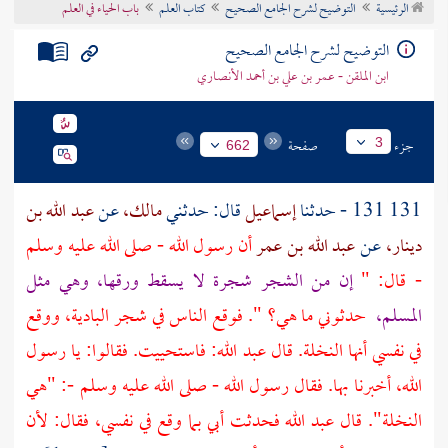
الرئيسية
التوضيح لشرح الجامع الصحيح
كتاب العلم
باب الحياء في العلم
تراجم الأعلام
التوضيح لشرح الجامع الصحيح
ابن الملقن - عمر بن علي بن أحمد الأنصاري
جزء
صفحة
3
662
131 131 - حدثنا
إسماعيل
قال: حدثني
مالك،
عن
عبد الله بن
دينار،
عن
عبد الله بن عمر
أن رسول الله - صلى الله عليه وسلم
- قال: "
إن من الشجر شجرة لا يسقط ورقها، وهي مثل
المسلم،
حدثوني ما هي؟ ". فوقع الناس في شجر البادية، ووقع
في نفسي أنها النخلة. قال
عبد الله:
فاستحييت. فقالوا: يا رسول
الله، أخبرنا بها. فقال رسول الله - صلى الله عليه وسلم -: "هي
النخلة". قال
عبد الله
فحدثت أبي بما وقع في نفسي، فقال: لأن