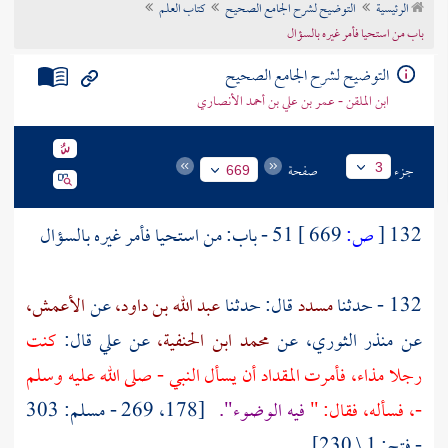
الرئيسية
التوضيح لشرح الجامع الصحيح
كتاب العلم
تراجم الأعلام
باب من استحيا فأمر غيره بالسؤال
التوضيح لشرح الجامع الصحيح
ابن الملقن - عمر بن علي بن أحمد الأنصاري
جزء
صفحة
3
669
132
[
ص:
669 ]
51 - باب: من استحيا فأمر غيره بالسؤال
132 - حدثنا
مسدد
قال: حدثنا
عبد الله بن داود،
عن
الأعمش،
عن
منذر الثوري،
عن
محمد ابن الحنفية،
عن
علي
قال:
كنت
رجلا مذاء، فأمرت
المقداد
أن يسأل النبي - صلى الله عليه وسلم
-، فسأله، فقال: "
فيه الوضوء".
[178، 269 - مسلم: 303
- فتح: 1 \ 230]