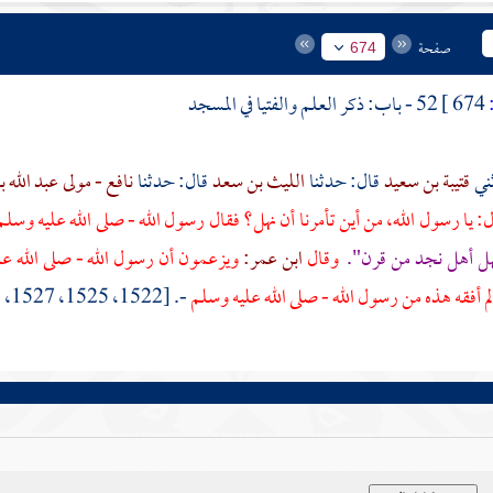
صفحة
674
674 ]
52 - باب: ذكر العلم والفتيا في المسجد
قتيبة بن سعيد
قال: حدثنا
الليث بن سعد
قال: حدثنا
نافع - مولى عبد الله
: يا رسول الله، من أين تأمرنا أن نهل؟ فقال رسول الله - صلى الله عليه وسلم
هل
أهل
نجد
من
قرن".
وقال
ابن عمر:
ويزعمون أن رسول الله - صلى الله ع
م أفقه هذه من رسول الله - صلى الله عليه وسلم
-. [1522، 1525، 1527، 1528، 7344 - مسلم: 1182 - فتح: 1 \ 230]