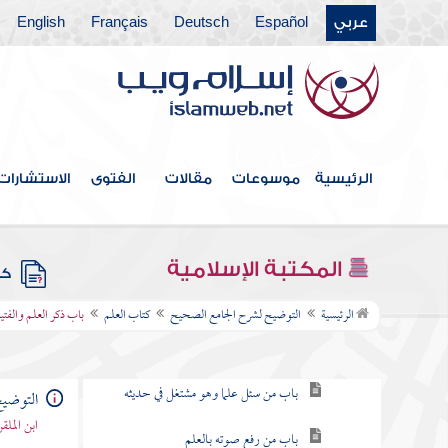
عربي
Español
Deutsch
Français
English
فهرس الكتاب
المقدمة
كتاب بدء الوحي
الرئيسية
موسوعات
مقالات
الفتوى
الاستشارات
كتاب الإيمان
باقي كتاب الإيمان
المكتبة الإسلامية
كتب
كتاب العلم
الرئيسية
التوضيح لشرح الجامع الصحيح
كتاب العلم
باب ذكر العلم والفتي
باب فضل العلم
باب من سئل علما وهو مشتغل في حديثه
التوضي
ابن المل
باب من رفع صوته بالعلم