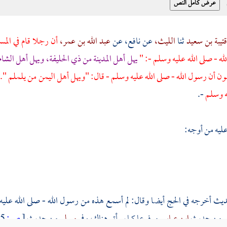
تيبة بن سعيد
ثنا
الليث،
عن
نافع،
عن
عبد الله بن عمر،
أن رجلا قام في المس
ه - صلى الله عليه وسلم -: "
يهل
أهل المدينة
من
ذي الحليفة،
ويهل
أهل الشا
ون أن رسول الله - صلى الله عليه وسلم - قال: "ويهل
أهل اليمن
من
يلملم
".
يه وسلم
-.
عليه من أوجه:
ديث أخرجه في الحج أيضا وقال: لم أسمع هذه من رسول الله - صلى الله علي
ي
من حديث
ابن عباس
مرفوعا كما سيأتي هناك، وفي
مسلم
من حديث
[
ص:
675 ]