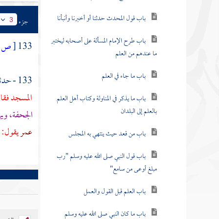
باب قول المحدث حدثنا أو أخبرنا وأنبأنا
جزء
3
باب طرح الإمام المسألة على أصحابه ليختبر
133
[
ص:
ما عندهم من العلم
باب ما جاء في العلم
133 - حدثني
المسجد فقال
باب ما يذكر في المناولة وكتاب أهل العلم
بالعلم إلى البلدان
الجحفة،
وي
عمر
يقول: ل
باب من قعد حيث ينتهي به المجلس
باب قول النبي صلى الله عليه وسلم "رب
مبلغ أوعى من سامع"
باب العلم قبل القول والعمل
باب ما كان النبي صلى الله عليه وسلم