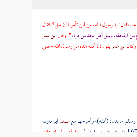
جد فقال: يا رسول الله، من أين تأمرنا أن نهل؟ فقال
م
من
الجحفة،
ويهل
أهل نجد
من
قرن
". وقال
ابن عمر
 وكان
ابن عمر
يقول: لم أفقه هذه من رسول الله - صلى
ه وسلم -. بدل: (أفقه)، وأخرجها مع
مسلم
أبو داود،
جابر غير مجزوم برفعه: "
ومهل أهل العراق ذات