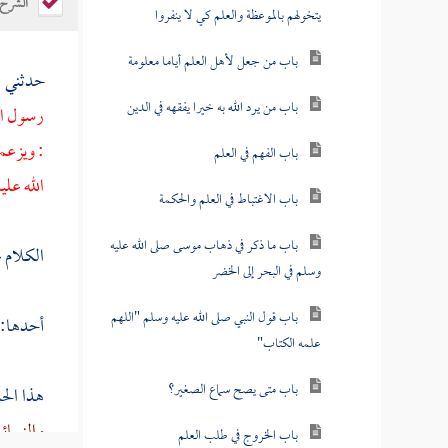
الشرح
يتخولهم بالموعظة والعلم كي لا ينفروا
باب من جعل لأهل العلم أياما معلومة
حدثني
ق
باب من يرد الله به خيرا يفقهه في الدين
رسول الل
: ويزعم
باب الفهم في العلم
الله عل
باب الاغتباط في العلم والحكمة
باب ما ذكر في ذهاب موسى صلى الله عليه
الكلام 
وسلم في البحر إلى الخضر
باب قول النبي صلى الله عليه وسلم "اللهم
أحدها:
علمه الكتاب"
باب متى يصح سماع الصغير؟
هذا الح
والنسائ
باب الخروج في طلب العلم