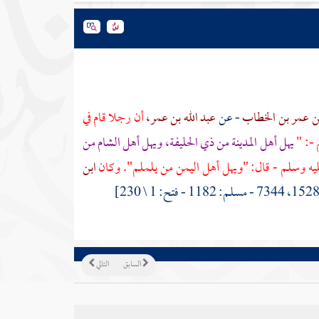
 بن عمر بن الخطاب
- عن
عبد الله بن عمر،
أن رجلا قام في
 -: "
يهل
أهل
المدينة
من
ذي الحليفة،
ويهل أهل الشام من
ليه وسلم - قال: "ويهل أهل
اليمن
من
يلملم".
وكان
ابن
السابق
التالي